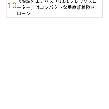
《解説》エアバス「U030フレックスロ
ーター」はコンパクトな垂直離着陸ド
ローン