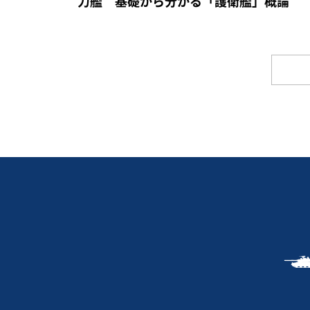
力艦 基礎から分かる「護衛艦」概論