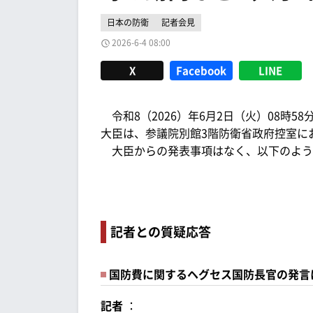
日本の防衛
記者会見
2026-6-4 08:00
X
Facebook
LINE
令和8（2026）年6月2日（火）08時5
大臣は、参議院別館3階防衛省政府控室に
大臣からの発表事項はなく、以下のよう
記者との質疑応答
国防費に関するヘグセス国防長官の発言
記者
：