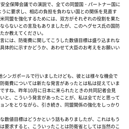
ア安全保障会議での演説で、全ての同盟国・パートナー国に
るように要求し、相応の負担を負わない国との関係を見直す
米同盟を強化するためには、双方がそれぞれの役割を果た
ならないとの言及もありましたが、このヘグセス氏の国防
たか教えてください。
言には、防衛費に関してこうした数値目標は盛り込まれな
具体的に示すかどうか、あわせて大臣のお考えをお願いい
地シンガポールで行いましたけども、彼とは様々な機会で
防衛費については新たな発言があったとは私は捉えていま
ですね、昨年10月に日本に来られたときの共同記者会見
いと、こういう発言があったことが、私は全てだと思って
ョンをとりながら、引き続き、同盟関係の強化をしっかり
な数値目標はどうかという話もありましたが、これはもう
は要求すると、こういったことは防衛省としては当然のこ