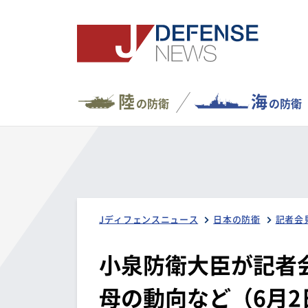
陸
海
の防衛
の防衛
Jディフェンスニュース
日本の防衛
記者会
小泉防衛大臣が記者
母の動向など（6月2