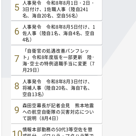
人事発令 令和8年8月1日・2日・
3日付け、1佐職人事（陸自241
名、海自20名、空自56名）
人事発令 令和8年8月5日付け、1
佐人事（陸自1名、海自4名、空自
4名）
「自衛官の処遇改善パンフレッ
ト」令和8年度版を一部更新 陸･
海･空士の特例退職手当に変更（7
月29日）
人事発令 令和8年8月3日付け、
将補人事（陸自20名、海自7名、
空自13名）
森田空幕長が記者会見 熊本地震
への航空自衛隊の災害対応につい
て説明（8月4日）
情報本部勤務の50代3等空佐を懲
戒処分 パワハラ・マタハラ等で