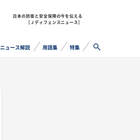
日本の防衛と安全保障の今を伝える
MENU
［Ｊディフェンスニュース］
サイト内検索
ニュース解説
用語集
特集