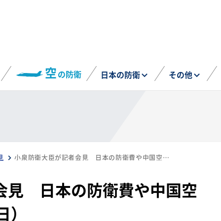
空
の防衛
日本の防衛
その他
見
小泉防衛大臣が記者会見 日本の防衛費や中国空母の動向など（6月2日）
会見 日本の防衛費や中国空
日）