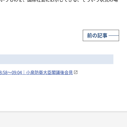
前の記事
:58～09:04｜小泉防衛大臣閣議後会見