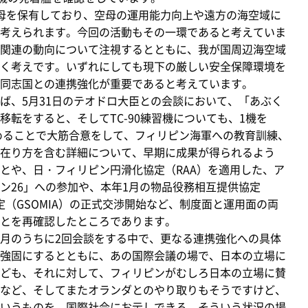
母を保有しており、空母の運用能力向上や遠方の海空域に
考えられます。今回の活動もその一環であると考えていま
関連の動向について注視するとともに、我が国周辺海空域
く考えです。いずれにしても現下の厳しい安全保障環境を
同志国との連携強化が重要であると考えています。
、5月31日のテオドロ大臣との会談において、「あぶく
転をすると、そしてTC-90練習機についても、1機を
進めることで大筋合意をして、フィリピン海軍への教育訓練、
在り方を含む詳細について、早期に成果が得られるよう
とや、日・フィリピン円滑化協定（RAA）を適用した、ア
ン26」への参加や、本年1月の物品役務相互提供協定
定（GSOMIA）の正式交渉開始など、制度面と運用面の両
とを再確認したところであります。
月のうちに2回会談をする中で、更なる連携強化への具体
強固にするとともに、あの国際会議の場で、日本の立場に
ども、それに対して、フィリピンがむしろ日本の立場に賛
など、そしてまたオランダとのやり取りもそうですけど、
いうものを、国際社会にお示しできる、そういう状況の場