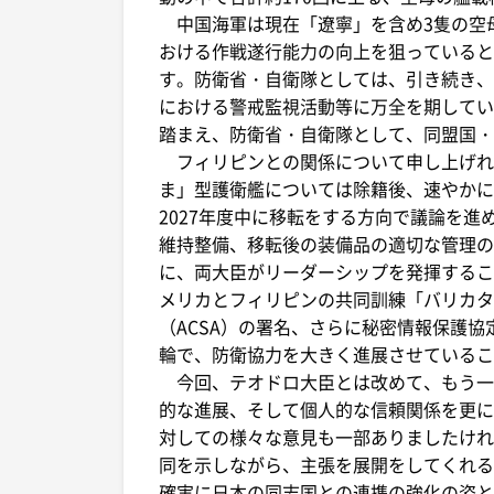
中国海軍は現在「遼寧」を含め3隻の空
おける作戦遂行能力の向上を狙っていると
す。防衛省・自衛隊としては、引き続き、
における警戒監視活動等に万全を期してい
踏まえ、防衛省・自衛隊として、同盟国・
フィリピンとの関係について申し上げれば
ま」型護衛艦については除籍後、速やかに移
2027年度中に移転をする方向で議論を
維持整備、移転後の装備品の適切な管理の
に、両大臣がリーダーシップを発揮するこ
メリカとフィリピンの共同訓練「バリカタ
（ACSA）の署名、さらに秘密情報保護協
輪で、防衛協力を大きく進展させているこ
今回、テオドロ大臣とは改めて、もう一
的な進展、そして個人的な信頼関係を更に
対しての様々な意見も一部ありましたけれ
同を示しながら、主張を展開をしてくれる
確実に日本の同志国との連携の強化の姿と