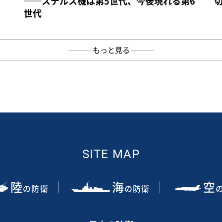
──ステルス機は第5世代、今後現れる第6
世代
もっと見る
SITE MAP
陸
海
空
の防衛
の防衛