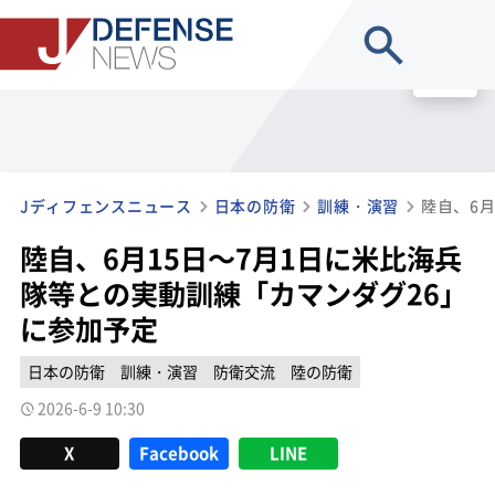
site search
MENU
Jディフェンスニュース
日本の防衛
訓練・演習
陸自、6月15日～7月1日に米比海兵
隊等との実動訓練「カマンダグ26」
に参加予定
日本の防衛
訓練・演習
防衛交流
陸の防衛
2026-6-9 10:30
X
Facebook
LINE