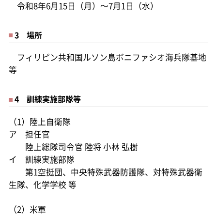
令和8年6月15日（月）～7月1日（水）
3 場所
フィリピン共和国ルソン島ボニファシオ海兵隊基地
等
4 訓練実施部隊等
（1）陸上自衛隊
ア 担任官
陸上総隊司令官 陸将 小林 弘樹
イ 訓練実施部隊
第1空挺団、中央特殊武器防護隊、対特殊武器衛
生隊、化学学校 等
（2）米軍