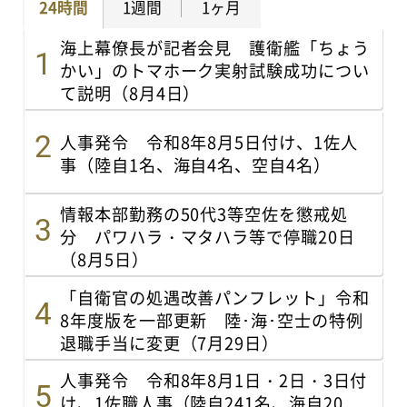
24時間
1週間
1ヶ月
海上幕僚長が記者会見 護衛艦「ちょう
かい」のトマホーク実射試験成功につい
て説明（8月4日）
人事発令 令和8年8月5日付け、1佐人
事（陸自1名、海自4名、空自4名）
情報本部勤務の50代3等空佐を懲戒処
分 パワハラ・マタハラ等で停職20日
（8月5日）
「自衛官の処遇改善パンフレット」令和
8年度版を一部更新 陸･海･空士の特例
退職手当に変更（7月29日）
人事発令 令和8年8月1日・2日・3日付
け、1佐職人事（陸自241名、海自20