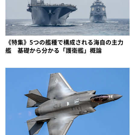
《特集》5つの艦種で構成される海自の主力
艦 基礎から分かる「護衛艦」概論