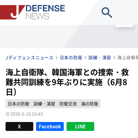
site search
MENU
Jディフェンスニュース
日本の防衛
訓練・演習
海上自衛隊、韓国海軍との捜索・救
難共同訓練を9年ぶりに実施（6月8
日）
日本の防衛
訓練・演習
防衛交流
海の防衛
2026-6-10 10:43
X
Facebook
LINE