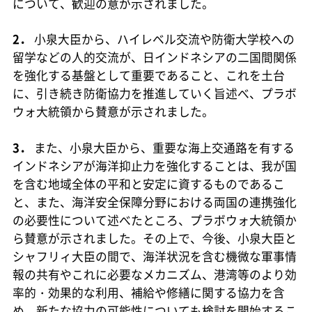
について、歓迎の意が示されました。
2．
小泉大臣から、ハイレベル交流や防衛大学校への
留学などの人的交流が、日インドネシアの二国間関係
を強化する基盤として重要であること、これを土台
に、引き続き防衛協力を推進していく旨述べ、プラボ
ウォ大統領から賛意が示されました。
3．
また、小泉大臣から、重要な海上交通路を有する
インドネシアが海洋抑止力を強化することは、我が国
を含む地域全体の平和と安定に資するものであるこ
と、また、海洋安全保障分野における両国の連携強化
の必要性について述べたところ、プラボウォ大統領か
ら賛意が示されました。その上で、今後、小泉大臣と
シャフリィ大臣の間で、海洋状況を含む機微な軍事情
報の共有やこれに必要なメカニズム、港湾等のより効
率的・効果的な利用、補給や修繕に関する協力を含
め、新たな協力の可能性についても検討を開始するこ