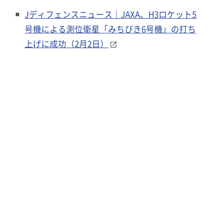
Jディフェンスニュース｜JAXA、H3ロケット5
号機による測位衛星「みちびき6号機」の打ち
上げに成功（2月2日）