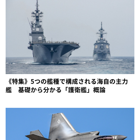
《特集》5つの艦種で構成される海自の主力
艦 基礎から分かる「護衛艦」概論