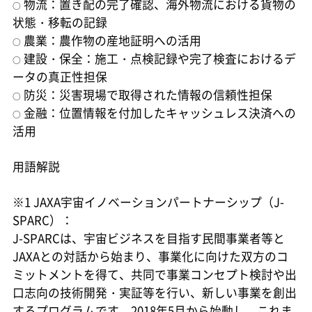
物流：置き配の完了確認、海外物流における貨物の
○
状態・移転の記録
農業：農作物の産地証明への活用
○
建設・保全：施工・点検記録や完了検査におけるデ
○
ータの真正性担保
防災：災害現場で取得された情報の信頼性担保
○
金融：位置情報を付加したキャッシュレス決済への
○
活用
用語解説
※1 JAXA宇宙イノベーションパートナーシップ（J-
SPARC）：
J-SPARCは、宇宙ビジネスを目指す民間事業者等と
JAXAとの対話から始まり、事業化に向けた双方のコ
ミットメントを得て、共同で事業コンセプト検討や出
口志向の技術開発・実証等を行い、新しい事業を創出
するプログラムです。2018年5月から始動し、これま