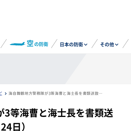
空
の防衛
日本の防衛
その他
ど
海自舞鶴地方警務隊が3等海曹と海士長を書類送致、性的暴行で（6月24日）
が3等海曹と海士長を書類送
24日）