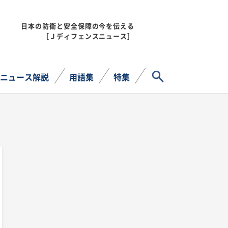
日本の防衛と安全保障の今を伝える
MENU
［Ｊディフェンスニュース］
サイト内検索
ニュース解説
用語集
特集