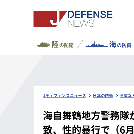
陸
海
の防衛
の防衛
Jディフェンスニュース
日本の防衛
事故な
海自舞鶴地方警務隊
致、性的暴行で（6月