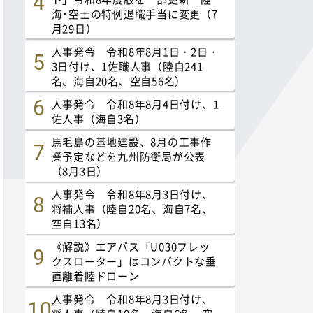
海･空士の特例退職手当に変更（7
月29日）
人事発令 令和8年8月1日・2日・
3日付け、1佐職人事（陸自241
名、海自20名、空自56名）
人事発令 令和8年8月4日付け、1
佐人事（海自3名）
馬毛島の基地建設、8月の工事作
業予定などを九州防衛局が公表
（8月3日）
人事発令 令和8年8月3日付け、
将補人事（陸自20名、海自7名、
空自13名）
《解説》エアバス「U030フレッ
クスローター」はコンパクトな垂
直離着陸ドローン
人事発令 令和8年8月3日付け、