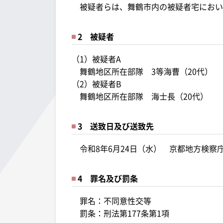
被疑者らは、舞鶴市内の被疑者宅におい
2 被疑者
（1）被疑者A
舞鶴地区所在部隊 3等海曹（20代）
（2）被疑者B
舞鶴地区所在部隊 海士長（20代）
3 送致日及び送致先
令和8年6月24日（水） 京都地方検察
4 罪名及び罰条
罪名：不同意性交等
罰条：刑法第177条第1項