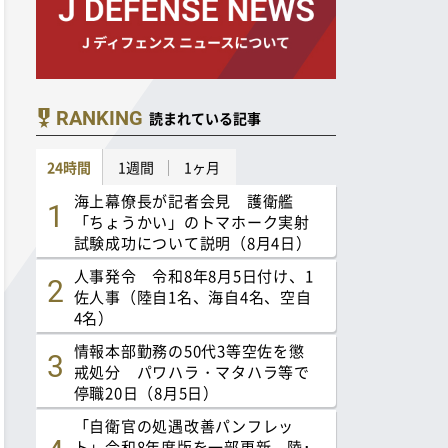
RANKING
読まれている記事
24時間
1週間
1ヶ月
海上幕僚長が記者会見 護衛艦
「ちょうかい」のトマホーク実射
試験成功について説明（8月4日）
人事発令 令和8年8月5日付け、1
佐人事（陸自1名、海自4名、空自
4名）
情報本部勤務の50代3等空佐を懲
戒処分 パワハラ・マタハラ等で
停職20日（8月5日）
「自衛官の処遇改善パンフレッ
ト」令和8年度版を一部更新 陸･