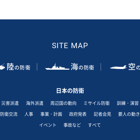
SITE MAP
陸
海
空
の防衛
の防衛
日本の防衛
災害派遣
海外派遣
周辺国の動向
ミサイル防衛
訓練・演習
防衛交流
人事
事業・計画
政府発表
記者会見
要人の動き
イベント
事故など
すべて