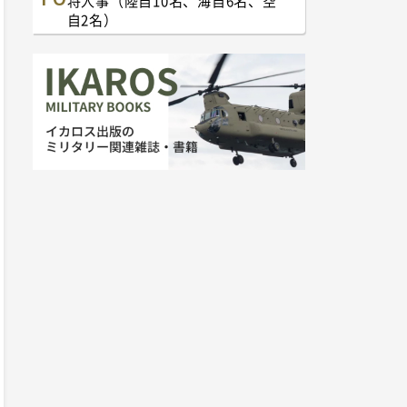
将人事（陸自10名、海自6名、空
自2名）