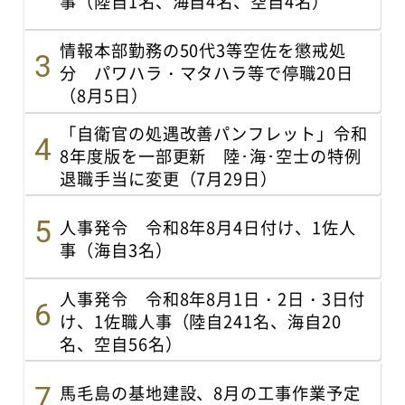
事（陸自1名、海自4名、空自4名）
情報本部勤務の50代3等空佐を懲戒処
分 パワハラ・マタハラ等で停職20日
（8月5日）
「自衛官の処遇改善パンフレット」令和
8年度版を一部更新 陸･海･空士の特例
退職手当に変更（7月29日）
人事発令 令和8年8月4日付け、1佐人
事（海自3名）
人事発令 令和8年8月1日・2日・3日付
け、1佐職人事（陸自241名、海自20
名、空自56名）
馬毛島の基地建設、8月の工事作業予定