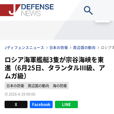
site search
MENU
Jディフェンスニュース
日本の防衛
周辺国の動向
ロシア海軍艦艇3隻が宗谷海峡を東
進（6月25日、タランタルⅢ級、ア
ムガ級）
日本の防衛
周辺国の動向
海の防衛
2026-6-29 09:00
X
Facebook
LINE