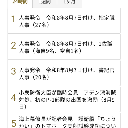
24時間
1週間
1ヶ月
人事発令 令和8年8月7日付け、指定職
人事（27名）
人事発令 令和8年8月7日付け、1佐職
人事（海自9名、空自1名）
人事発令 令和8年8月7日付け、書記官
人事（20名）
小泉防衛大臣が臨時会見 アデン湾海賊
対処、初のP-1部隊の出国を激励（8月9
日）
海上幕僚長が記者会見 護衛艦「ちょう
かい」のトマホーク実射試験成功につい