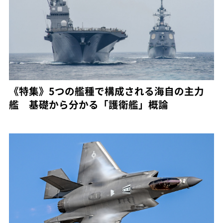
《特集》5つの艦種で構成される海自の主力
艦 基礎から分かる「護衛艦」概論