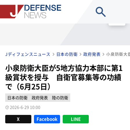
site search
MENU
Jディフェンスニュース
日本の防衛
政府発表
小泉防衛大臣が5地方協力本部に第1
級賞状を授与 自衛官募集等の功績
で（6月25日）
日本の防衛
政府発表
陸の防衛
2026-6-29 10:00
X
Facebook
LINE