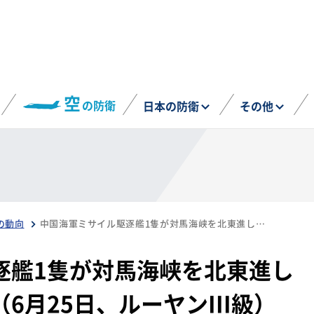
空
の防衛
日本の防衛
その他
の動向
中国海軍ミサイル駆逐艦1隻が対馬海峡を北東進し日本海へ向けて航行（6月25日、ルーヤンIII級）
逐艦1隻が対馬海峡を北東進し
6月25日、ルーヤンIII級）