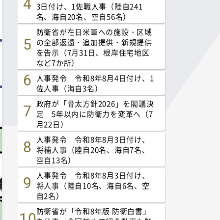
3日付け、1佐職人事（陸自241
名、海自20名、空自56名）
防衛省が在日米軍への施設・区域
の全部返還・追加提供・新規提供
を告示（7月31日、根岸住宅地区
など7か所）
人事発令 令和8年8月4日付け、1
佐人事（海自3名）
政府が「骨太方針2026」を閣議決
定 5年以内に防衛力を変革へ（7
月22日）
人事発令 令和8年8月3日付け、
将補人事（陸自20名、海自7名、
空自13名）
人事発令 令和8年8月3日付け、
将人事（陸自10名、海自6名、空
自2名）
防衛省が「令和8年版 防衛白書」