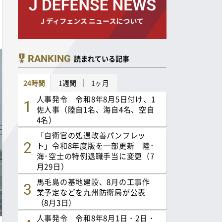
RANKING
読まれている記事
24時間
1週間
1ヶ月
人事発令 令和8年8月5日付け、1
佐人事（陸自1名、海自4名、空自
4名）
「自衛官の処遇改善パンフレッ
ト」令和8年度版を一部更新 陸･
海･空士の特例退職手当に変更（7
月29日）
馬毛島の基地建設、8月の工事作
業予定などを九州防衛局が公表
（8月3日）
人事発令 令和8年8月1日・2日・