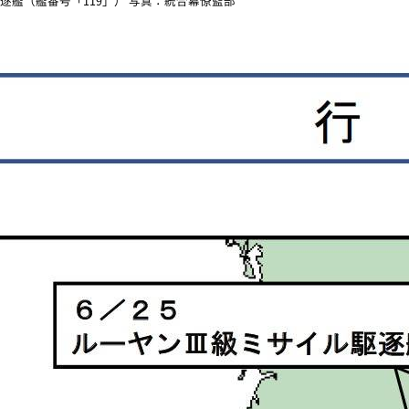
駆逐艦（艦番号「119」） 写真：統合幕僚監部