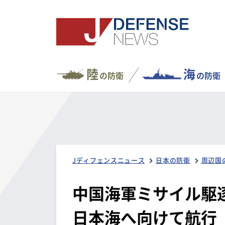
陸
海
の防衛
の防衛
Jディフェンスニュース
日本の防衛
周辺国
中国海軍ミサイル駆
日本海へ向けて航行（