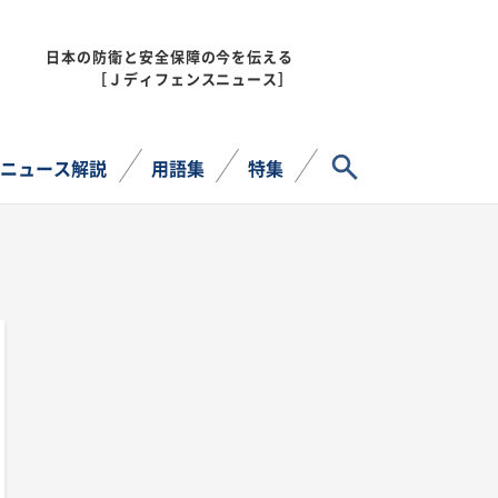
日本の防衛と安全保障の今を伝える
MENU
［Ｊディフェンスニュース］
サイト内検索
ニュース解説
用語集
特集