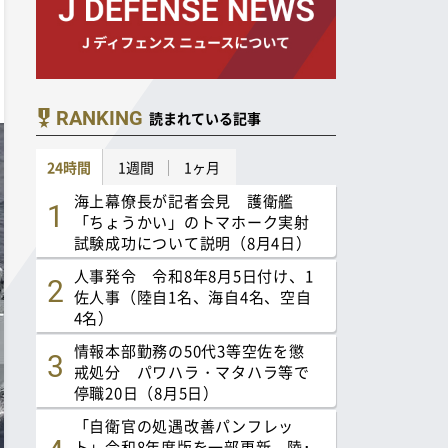
RANKING
読まれている記事
24時間
1週間
1ヶ月
海上幕僚長が記者会見 護衛艦
「ちょうかい」のトマホーク実射
試験成功について説明（8月4日）
人事発令 令和8年8月5日付け、1
佐人事（陸自1名、海自4名、空自
4名）
情報本部勤務の50代3等空佐を懲
戒処分 パワハラ・マタハラ等で
停職20日（8月5日）
「自衛官の処遇改善パンフレッ
ト」令和8年度版を一部更新 陸･