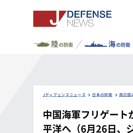
陸
海
の防衛
の防衛
Jディフェンスニュース
日本の防衛
周辺国
中国海軍フリゲート
平洋へ（6月26日、