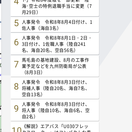
海･空士の特例退職手当に変更（7
月29日）
人事発令 令和8年8月4日付け、1
佐人事（海自3名）
人事発令 令和8年8月1日・2日・
3日付け、1佐職人事（陸自241
名、海自20名、空自56名）
馬毛島の基地建設、8月の工事作
業予定などを九州防衛局が公表
（8月3日）
人事発令 令和8年8月3日付け、
将補人事（陸自20名、海自7名、
空自13名）
人事発令 令和8年8月3日付け、
将人事（陸自10名、海自6名、空
自2名）
《解説》エアバス「U030フレッ