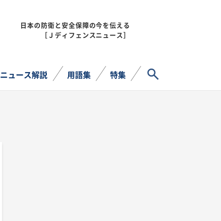
日本の防衛と安全保障の今を伝える
MENU
［Ｊディフェンスニュース］
サイト内検索
ニュース解説
用語集
特集