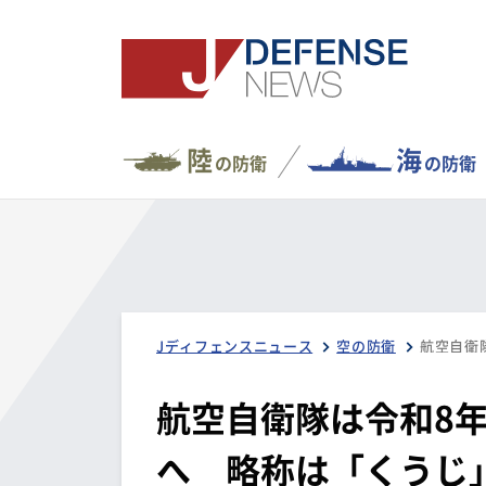
陸
海
の防衛
の防衛
Jディフェンスニュース
空の防衛
航空自衛隊は令和8
へ 略称は「くうじ」