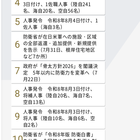
3日付け、1佐職人事（陸自241
名、海自20名、空自56名）
人事発令 令和8年8月4日付け、1
佐人事（海自3名）
防衛省が在日米軍への施設・区域
の全部返還・追加提供・新規提供
を告示（7月31日、根岸住宅地区
など7か所）
政府が「骨太方針2026」を閣議決
定 5年以内に防衛力を変革へ（7
月22日）
人事発令 令和8年8月3日付け、
将補人事（陸自20名、海自7名、
空自13名）
人事発令 令和8年8月3日付け、
将人事（陸自10名、海自6名、空
自2名）
防衛省が「令和8年版 防衛白書」