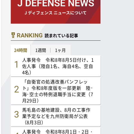
RANKING
読まれている記事
24時間
1週間
1ヶ月
人事発令 令和8年8月5日付け、1
佐人事（陸自1名、海自4名、空自
4名）
「自衛官の処遇改善パンフレッ
ト」令和8年度版を一部更新 陸･
海･空士の特例退職手当に変更（7
月29日）
馬毛島の基地建設、8月の工事作
業予定などを九州防衛局が公表
（8月3日）
人事発令 令和8年8月1日・2日・