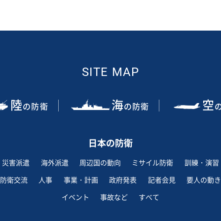
SITE MAP
陸
海
空
の防衛
の防衛
日本の防衛
災害派遣
海外派遣
周辺国の動向
ミサイル防衛
訓練・演習
防衛交流
人事
事業・計画
政府発表
記者会見
要人の動き
イベント
事故など
すべて