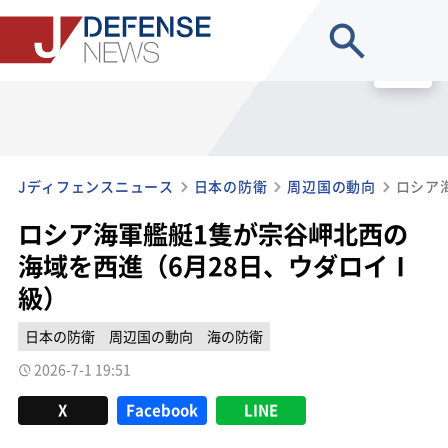
site search
MENU
Jディフェンスニュース
日本の防衛
周辺国の動向
ロシア海軍艦艇1隻が宗谷岬北西の
海域を西進（6月28日、ウダロイⅠ
級）
日本の防衛
周辺国の動向
海の防衛
2026-7-1 19:51
X
Facebook
LINE