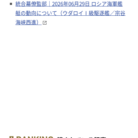
統合幕僚監部｜2026年06月29日 ロシア海軍艦
艇の動向について（ウダロイⅠ級駆逐艦／宗谷
海峡西進）