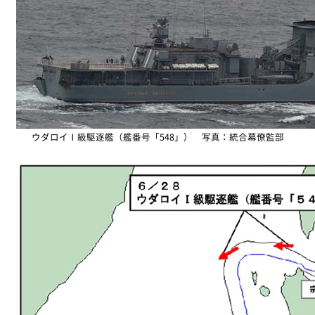
ウダロイⅠ級駆逐艦（艦番号「548」） 写真：統合幕僚監部