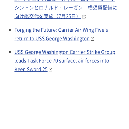
シントンとロナルド・レーガン 横須賀配備に
向け艦交代を実施（7月25日）
Forging the Future: Carrier Air Wing Five’s
return to USS George Washington
USS George Washington Carrier Strike Group
leads Task Force 70 surface, air forces into
Keen Sword 25