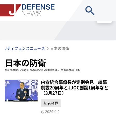
site search
MENU
Jディフェンスニュース
日本の防衛
日本の防衛
防衛省や国の機関などが発表する、自衛隊の活動や安全保障活動に関するニュースを新着順にお届けします。
内倉統合幕僚長が定例会見 統幕
創設20周年とJJOC創設1周年など
（3月27日）
記者会見
2026-4-2