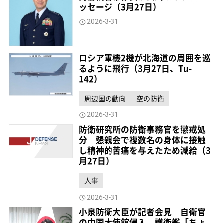
ッセージ（3月27日）
2026-3-31
ロシア軍機2機が北海道の周囲を巡
るように飛行（3月27日、Tu-
142）
周辺国の動向
空の防衛
2026-3-31
防衛研究所の防衛事務官を懲戒処
分 懇親会で複数名の身体に接触
し精神的苦痛を与えたため減給（3
月27日）
人事
2026-3-31
小泉防衛大臣が記者会見 自衛官
の中国大使館侵入、護衛艦「ちょ