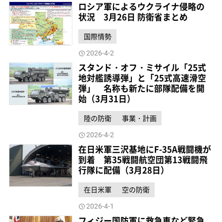
ロシア軍によるウクライナ侵略の
状況 3月26日 防衛省まとめ
国際情勢
2026-4-2
スタンド・オフ・ミサイル「25式
地対艦誘導弾」と「25式高速滑空
弾」 名称も新たに部隊配備を開
始（3月31日）
陸の防衛
事業・計画
2026-4-2
在日米軍三沢基地にF-35A戦闘機が
到着 第35戦闘航空団第13戦闘飛
行隊に配備（3月28日）
在日米軍
空の防衛
2026-4-1
フィジー国防軍に救急車など緊急