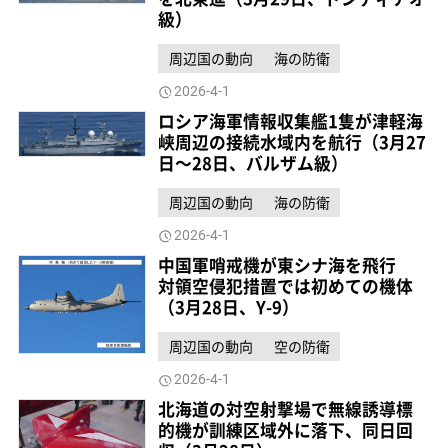
級）
周辺国の動向
海の防衛
2026-4-1
ロシア海軍情報収集艦1隻が津軽海
峡周辺の接続水域内を航行（3月27
日～28日、バルザム級）
周辺国の動向
海の防衛
2026-4-1
中国軍哨戒機が東シナ海を飛行
対領空侵犯措置では初めての機体
（3月28日、Y-9）
周辺国の動向
空の防衛
2026-4-1
北海道の対空射撃場で無線誘導標
的機が訓練区域外に落下、同日回