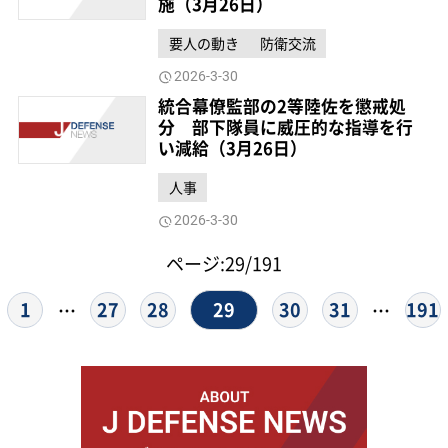
施（3月26日）
要人の動き
防衛交流
2026-3-30
統合幕僚監部の2等陸佐を懲戒処
分 部下隊員に威圧的な指導を行
い減給（3月26日）
人事
2026-3-30
ページ:29/191
29
1
27
28
30
31
191
…
…