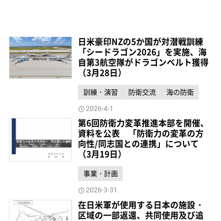
日米豪印NZの5か国が対潜戦訓練
「シードラゴン2026」を実施、海
自第3航空隊がドラゴンベルト獲得
（3月28日）
訓練・演習
防衛交流
海の防衛
2026-4-1
第6回防衛力変革推進本部を開催、
資料を公表 「防衛力の変革の方
向性/同志国との連携」について
（3月19日）
事業・計画
2026-3-31
在日米軍が使用する日本の施設・
区域の一部返還、共同使用及び追