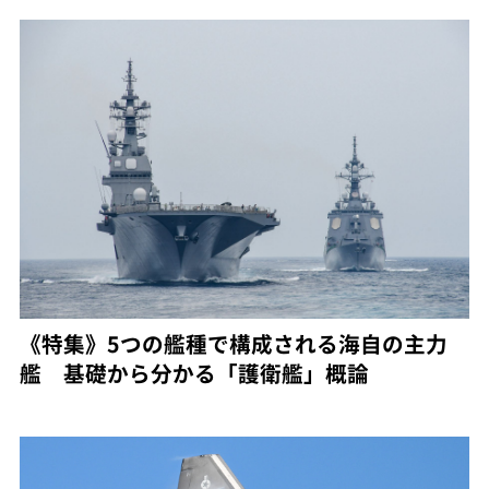
《特集》5つの艦種で構成される海自の主力
艦 基礎から分かる「護衛艦」概論