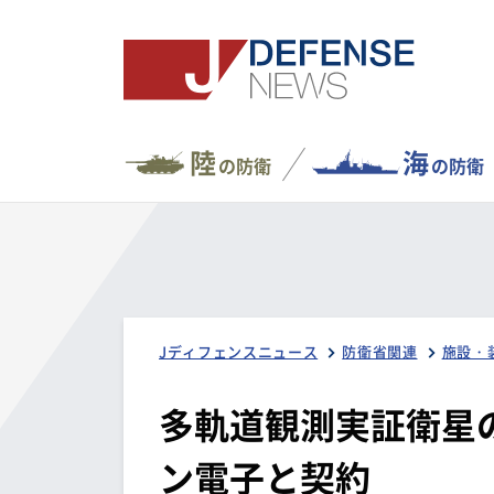
陸
海
の防衛
の防衛
Jディフェンスニュース
防衛省関連
施設・
多軌道観測実証衛星
ン電子と契約