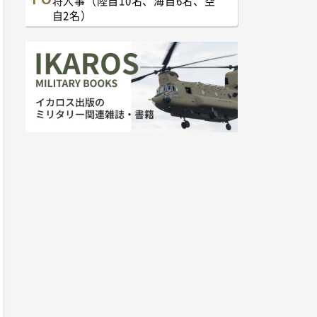
将人事（陸自10名、海自6名、空
自2名）