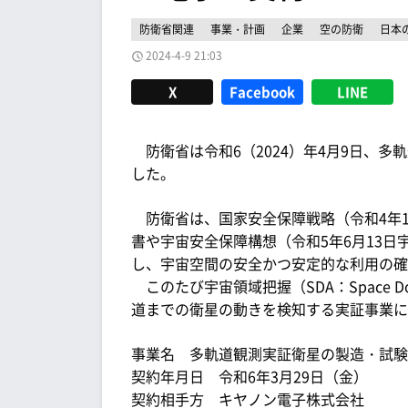
防衛省関連
事業・計画
企業
空の防衛
日本
2024-4-9 21:03
X
Facebook
LINE
防衛省は令和6（2024）年4月9日、
した。
防衛省は、国家安全保障戦略（令和4年1
書や宇宙安全保障構想（令和5年6月13
し、宇宙空間の安全かつ安定的な利用の確
このたび宇宙領域把握（SDA：Space Do
道までの衛星の動きを検知する実証事業に
事業名 多軌道観測実証衛星の製造・試験
契約年月日 令和6年3月29日（金）
契約相手方 キヤノン電子株式会社