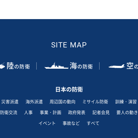
SITE MAP
陸
海
空
の防衛
の防衛
日本の防衛
災害派遣
海外派遣
周辺国の動向
ミサイル防衛
訓練・演習
防衛交流
人事
事業・計画
政府発表
記者会見
要人の動き
イベント
事故など
すべて