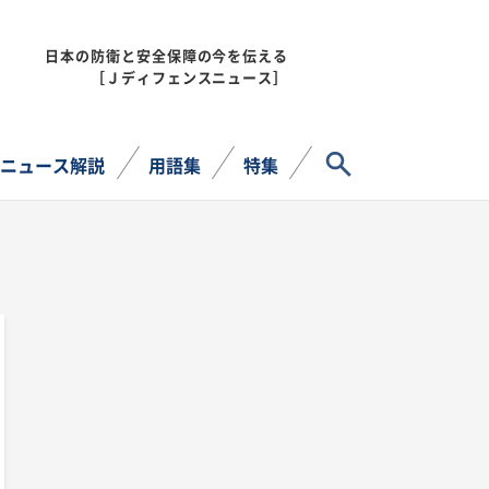
日本の防衛と安全保障の今を伝える
MENU
［Ｊディフェンスニュース］
サイト内検索
ニュース解説
用語集
特集