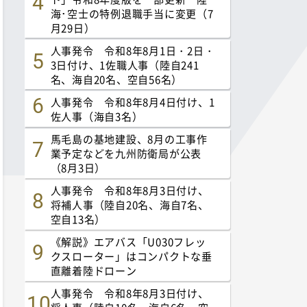
海･空士の特例退職手当に変更（7
月29日）
人事発令 令和8年8月1日・2日・
3日付け、1佐職人事（陸自241
名、海自20名、空自56名）
人事発令 令和8年8月4日付け、1
佐人事（海自3名）
馬毛島の基地建設、8月の工事作
業予定などを九州防衛局が公表
（8月3日）
人事発令 令和8年8月3日付け、
将補人事（陸自20名、海自7名、
空自13名）
《解説》エアバス「U030フレッ
クスローター」はコンパクトな垂
直離着陸ドローン
人事発令 令和8年8月3日付け、