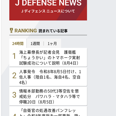
RANKING
読まれている記事
24時間
1週間
1ヶ月
海上幕僚長が記者会見 護衛艦
「ちょうかい」のトマホーク実射
試験成功について説明（8月4日）
人事発令 令和8年8月5日付け、1
佐人事（陸自1名、海自4名、空自
4名）
情報本部勤務の50代3等空佐を懲
戒処分 パワハラ・マタハラ等で
停職20日（8月5日）
「自衛官の処遇改善パンフレッ
ト」令和8年度版を一部更新 陸･