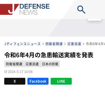
site search
MENU
Jディフェンスニュース
防衛省関連
災害派遣
令和6年4
令和6年4月の急患輸送実績を発表
防衛省関連
災害派遣
日本の防衛
2024-5-17 10:08
X
Facebook
LINE