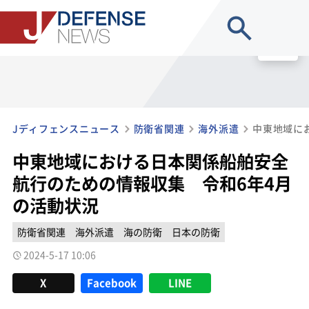
site search
MENU
Jディフェンスニュース
防衛省関連
海外派遣
中東地域における日本関係船舶安全
航行のための情報収集 令和6年4月
の活動状況
防衛省関連
海外派遣
海の防衛
日本の防衛
2024-5-17 10:06
X
Facebook
LINE