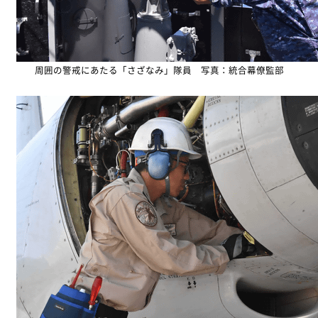
周囲の警戒にあたる「さざなみ」隊員 写真：統合幕僚監部