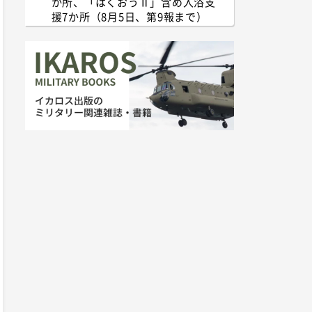
か所、「はくおうⅡ」含め入浴支
援7か所（8月5日、第9報まで）