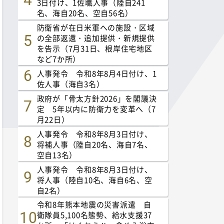
3日付け、1佐職人事（陸自241
名、海自20名、空自56名）
防衛省が在日米軍への施設・区域
の全部返還・追加提供・新規提供
を告示（7月31日、根岸住宅地区
など7か所）
人事発令 令和8年8月4日付け、1
佐人事（海自3名）
政府が「骨太方針2026」を閣議決
定 5年以内に防衛力を変革へ（7
月22日）
人事発令 令和8年8月3日付け、
将補人事（陸自20名、海自7名、
空自13名）
人事発令 令和8年8月3日付け、
将人事（陸自10名、海自6名、空
自2名）
令和8年熊本地震の災害派遣 自
衛隊員5,100名態勢、給水支援37