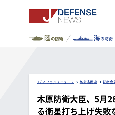
陸
海
の防衛
の防衛
Jディフェンスニュース
防衛省関連
記者会
木原防衛大臣、5月2
る衛星打ち上げ失敗