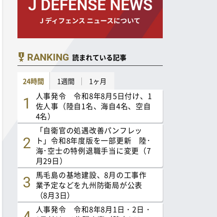
RANKING
読まれている記事
24時間
1週間
1ヶ月
人事発令 令和8年8月5日付け、1
佐人事（陸自1名、海自4名、空自
4名）
「自衛官の処遇改善パンフレッ
ト」令和8年度版を一部更新 陸･
海･空士の特例退職手当に変更（7
月29日）
馬毛島の基地建設、8月の工事作
業予定などを九州防衛局が公表
（8月3日）
人事発令 令和8年8月1日・2日・