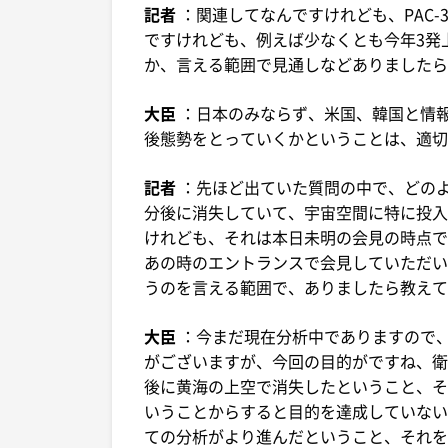
記者
：関連してなんですけれども、PAC
ですけれども、例えば少なくとも今年3発
か、言える範囲で見通しなどありましたら
大臣
：日本のみならず、米国、韓国と情
後態勢をとっていくかということは、適切
記者
：先ほど出ていた質問の中で、どの
分後に消失していて、宇宙空間に特に投入
けれども、それは本日未明の会見の時点で
あの時のエントランスで会見していただい
うのを言える範囲で、ありましたら教えて
大臣
：今まだ現在分析中でありますので
がございますが、今回の目的がですね、衛
後に黄海の上空で消失したということ、そ
いうことからすると目的を達成していない
ての分析がより進んだということ、それを