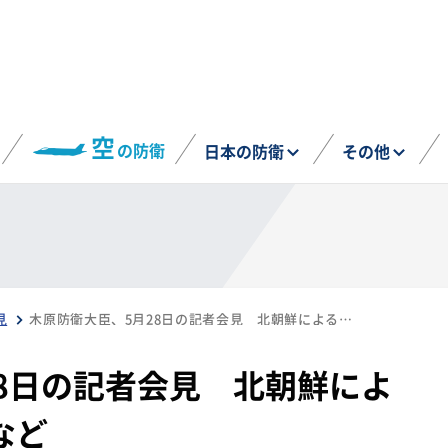
空
の防衛
日本の防衛
その他
見
木原防衛大臣、5月28日の記者会見 北朝鮮による衛星打ち上げ失敗など
8日の記者会見 北朝鮮によ
など