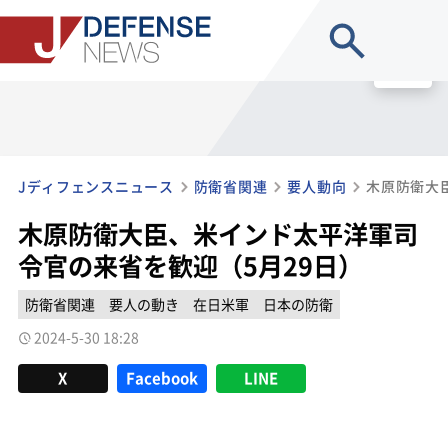
site search
MENU
Jディフェンスニュース
防衛省関連
要人動向
木原防衛大臣、米インド太平洋軍司
令官の来省を歓迎（5月29日）
防衛省関連
要人の動き
在日米軍
日本の防衛
2024-5-30 18:28
X
Facebook
LINE