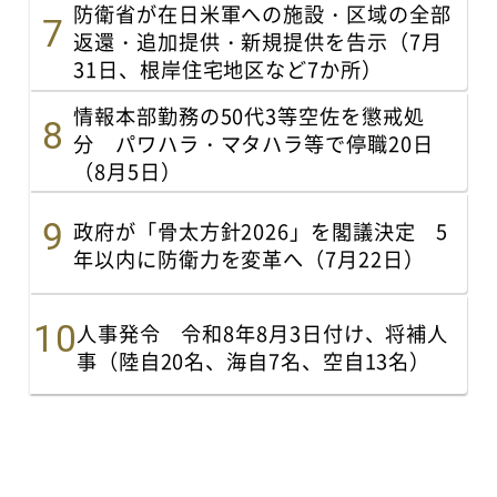
防衛省が在日米軍への施設・区域の全部
返還・追加提供・新規提供を告示（7月
31日、根岸住宅地区など7か所）
情報本部勤務の50代3等空佐を懲戒処
分 パワハラ・マタハラ等で停職20日
（8月5日）
政府が「骨太方針2026」を閣議決定 5
年以内に防衛力を変革へ（7月22日）
人事発令 令和8年8月3日付け、将補人
事（陸自20名、海自7名、空自13名）