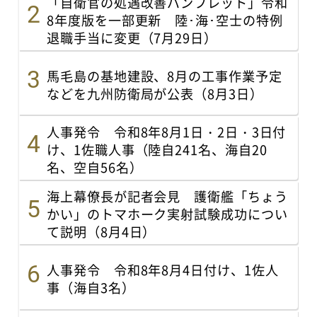
「自衛官の処遇改善パンフレット」令和
8年度版を一部更新 陸･海･空士の特例
退職手当に変更（7月29日）
馬毛島の基地建設、8月の工事作業予定
などを九州防衛局が公表（8月3日）
人事発令 令和8年8月1日・2日・3日付
け、1佐職人事（陸自241名、海自20
名、空自56名）
海上幕僚長が記者会見 護衛艦「ちょう
かい」のトマホーク実射試験成功につい
て説明（8月4日）
人事発令 令和8年8月4日付け、1佐人
事（海自3名）