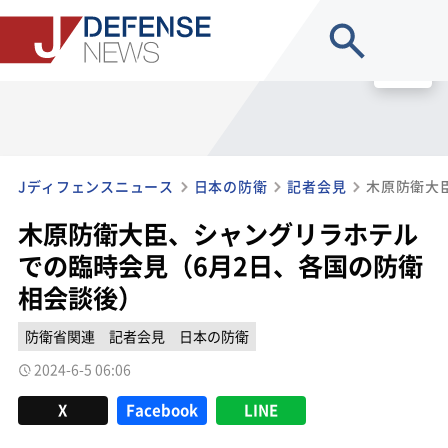
site search
MENU
Jディフェンスニュース
日本の防衛
記者会見
木原防衛大臣、シャングリラホテル
での臨時会見（6月2日、各国の防衛
相会談後）
防衛省関連
記者会見
日本の防衛
2024-6-5 06:06
X
Facebook
LINE