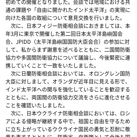
初めての開催となりました。会談では地域における共
通の課題や「自由に開かれたインド太平洋」の実現に
向けた各国の取組について意見交換を行いました。
次に、日本フィジー防衛相会談におきましては、本
年3月に東京で開催した第二回日本太平洋島嶼国会
合、JPIDD（太平洋島嶼国国防大臣会合）の参加に対
して、私からまず謝意を述べるとともに、二国間防衛
協力や多国間防衛協力について議論し、今後緊密に連
携していくことで一致をいたしました。
次に日蘭防衛相会談においては、オロングレン国防
大臣に対しまして、オランダが近年目に見える形で、
インド太平洋への関与を強化していることを歓迎する
とともに、両国間の防衛協力交流をさらに進化させる
ことを確認いたしました。
次に、日本ウクライナ防衛相会談においては、ロシ
アによる侵略が継続する中で、祖国と自由を守るため
に立ち上がっているウクライナ国民の勇気と忍耐に敬
意を表するとともに、防衛省・自衛隊として今後も国