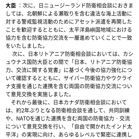
大臣
：次に、日ニュージーランド防衛相会談におきま
しては、北朝鮮による瀬取りを含む違法な海上活動に
対する警戒監視活動のためにアセット派遣を再開した
ことを歓迎するとともに、太平洋島嶼国地域における
協力を含む防衛協力交流を一層進めていくことで一致
をいたしました。
次に、日本リトアニア防衛相会談においては、カシ
ュウナス国防大臣との間で「日本、リトアニア防衛協
力、交流に関する覚書」に基づく今後の協力強化につ
いて確認するとともに、サイバー防衛協力やウクライ
ナ支援を通じた連携を含む両国の防衛協力交流につい
て意見交換を実施しました。
それから最後に、日本カナダ防衛相会談において
は、約2年ぶりとなる防衛相会談を通して、共同訓練
や、NATOを通じた連携を含む両国の防衛協力・交流
について意見交換を行い、「自由で開かれたインド太
平洋」の実現に向け、あらゆるレベルで緊密に連携し