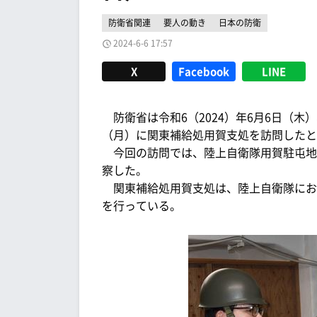
防衛省関連
要人の動き
日本の防衛
2024-6-6 17:57
X
Facebook
LINE
防衛省は令和6（2024）年6月6日（木
（月）に関東補給処用賀支処を訪問したと
今回の訪問では、陸上自衛隊用賀駐屯地
察した。
関東補給処用賀支処は、陸上自衛隊にお
を行っている。