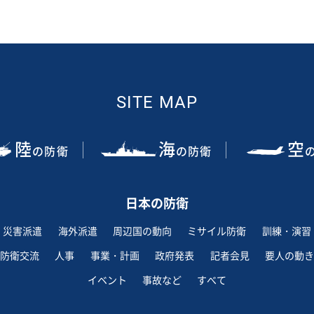
SITE MAP
陸
海
空
の防衛
の防衛
日本の防衛
災害派遣
海外派遣
周辺国の動向
ミサイル防衛
訓練・演習
防衛交流
人事
事業・計画
政府発表
記者会見
要人の動き
イベント
事故など
すべて