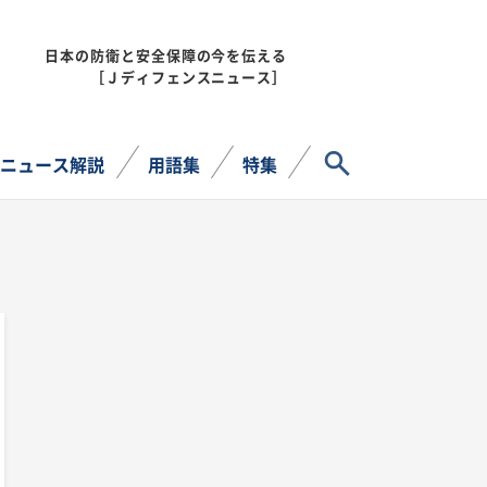
日本の防衛と安全保障の今を伝える
MENU
［Ｊディフェンスニュース］
サイト内検索
ニュース解説
用語集
特集