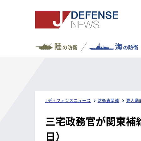
陸
海
の防衛
の防衛
Jディフェンスニュース
防衛省関連
要人動
三宅政務官が関東補
日）