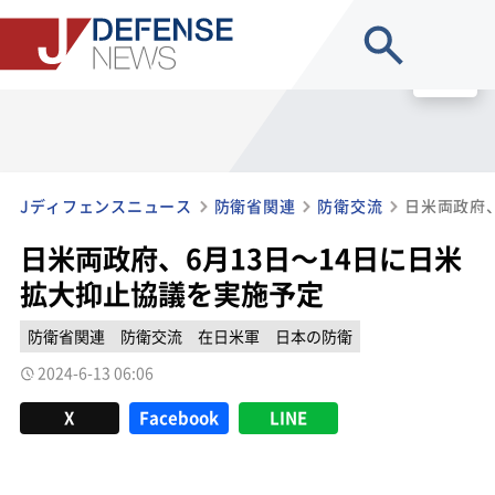
site search
MENU
Jディフェンスニュース
防衛省関連
防衛交流
日米両政府、6月13日～14日に日米
拡大抑止協議を実施予定
防衛省関連
防衛交流
在日米軍
日本の防衛
2024-6-13 06:06
X
Facebook
LINE