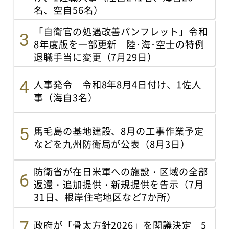
名、空自56名）
「自衛官の処遇改善パンフレット」令和
8年度版を一部更新 陸･海･空士の特例
退職手当に変更（7月29日）
人事発令 令和8年8月4日付け、1佐人
事（海自3名）
馬毛島の基地建設、8月の工事作業予定
などを九州防衛局が公表（8月3日）
防衛省が在日米軍への施設・区域の全部
返還・追加提供・新規提供を告示（7月
31日、根岸住宅地区など7か所）
政府が「骨太方針2026」を閣議決定 5