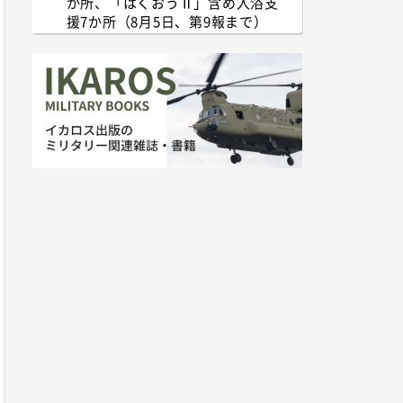
か所、「はくおうⅡ」含め入浴支
援7か所（8月5日、第9報まで）