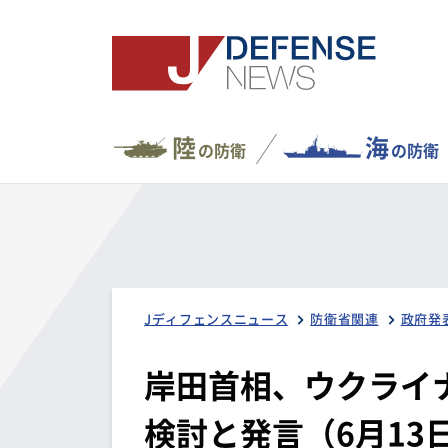
陸
海
の防衛
の防衛
Jディフェンスニュース
防衛省関連
政府発
岸田首相、ウクライ
検討と発言（6月13