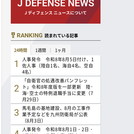
RANKING
読まれている記事
24時間
1週間
1ヶ月
人事発令 令和8年8月5日付け、1
佐人事（陸自1名、海自4名、空自
4名）
「自衛官の処遇改善パンフレッ
ト」令和8年度版を一部更新 陸･
海･空士の特例退職手当に変更（7
月29日）
馬毛島の基地建設、8月の工事作
業予定などを九州防衛局が公表
（8月3日）
人事発令 令和8年8月1日・2日・