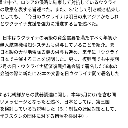
増す中で、ロシアの侵略に結束して対抗しているウクライ
の敬意を表する旨述べた。また、G7として引き続き結束し
としても、「今日のウクライナは明日の東アジアかもしれ
とウクライナ支援を強力に推進する旨を述べた。
、日本はウクライナの喫緊の資金需要を満たすべく年初か
無人航空機検知システムも供与していることを紹介。ま
日本製の大型地雷除去機の供与も進め、来年に「ウクライ
日本で主催することを説明した。更に、復興面でも中長期
2月の日・ウクライナ経済復興推進会議で署名した56本の
会議の際に新たに23本の文書を日ウクライナ間で署名した
よる北朝鮮からの武器調達に関し、本年5月にG7を含む同
いメッセージとなったと述べ、日本としては、第三国
を検討している旨説明した（※：制裁の迂回対策として、
カザフスタンの団体に対する措置を検討中）。