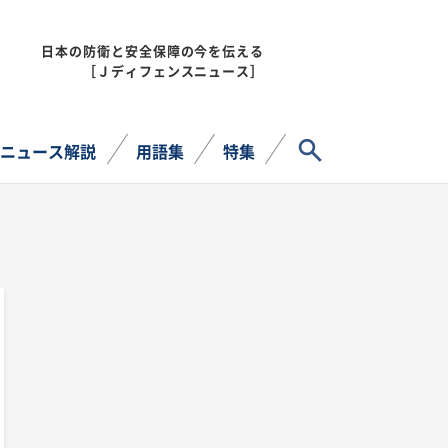
日本の防衛と安全保障の今を伝える
MENU
［Ｊディフェンスニュース］
サイト内検索
ニュース解説
用語集
特集