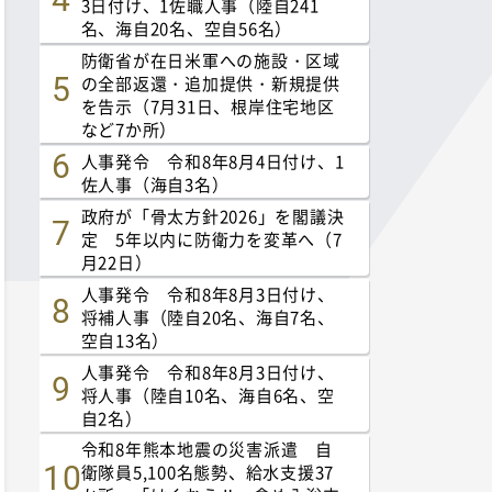
3日付け、1佐職人事（陸自241
名、海自20名、空自56名）
防衛省が在日米軍への施設・区域
の全部返還・追加提供・新規提供
を告示（7月31日、根岸住宅地区
など7か所）
人事発令 令和8年8月4日付け、1
佐人事（海自3名）
政府が「骨太方針2026」を閣議決
定 5年以内に防衛力を変革へ（7
月22日）
人事発令 令和8年8月3日付け、
将補人事（陸自20名、海自7名、
空自13名）
人事発令 令和8年8月3日付け、
将人事（陸自10名、海自6名、空
自2名）
令和8年熊本地震の災害派遣 自
衛隊員5,100名態勢、給水支援37