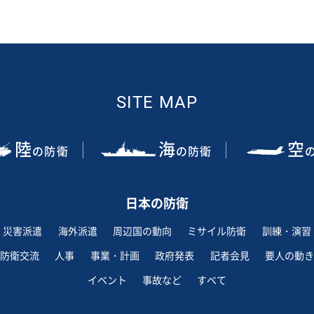
SITE MAP
陸
海
空
の防衛
の防衛
日本の防衛
災害派遣
海外派遣
周辺国の動向
ミサイル防衛
訓練・演習
防衛交流
人事
事業・計画
政府発表
記者会見
要人の動き
イベント
事故など
すべて