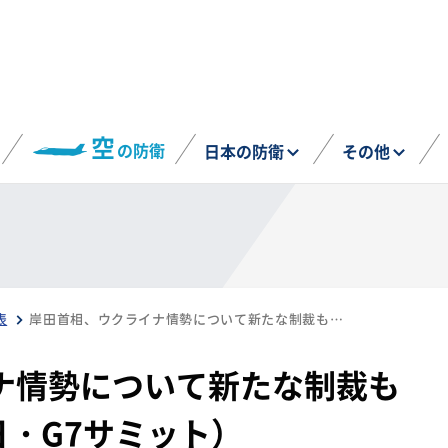
空
の防衛
日本の防衛
その他
表
岸田首相、ウクライナ情勢について新たな制裁も検討と発言（6月13日・G7サミット）
ナ情勢について新たな制裁も
日・G7サミット）