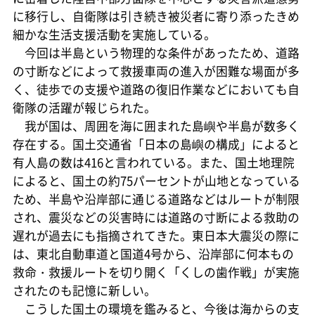
に移行し、自衛隊は引き続き被災者に寄り添ったきめ
細かな生活支援活動を実施している。
今回は半島という物理的な条件があったため、道路
の寸断などによって救援車両の進入が困難な場面が多
く、徒歩での支援や道路の復旧作業などにおいても自
衛隊の活躍が報じられた。
我が国は、周囲を海に囲まれた島嶼や半島が数多く
存在する。国土交通省「日本の島嶼の構成」によると
有人島の数は416と言われている。また、国土地理院
によると、国土の約75パーセントが山地となっている
ため、半島や沿岸部に通じる道路などはルートが制限
され、震災などの災害時には道路の寸断による救助の
遅れが過去にも指摘されてきた。東日本大震災の際に
は、東北自動車道と国道4号から、沿岸部に何本もの
救命・救援ルートを切り開く「くしの歯作戦」が実施
されたのも記憶に新しい。
こうした国土の環境を鑑みると、今後は海からの支