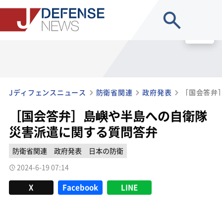
site search
MENU
Jディフェンスニュース
防衛省関連
政府発表
［国会答弁］島嶼や半島への自衛隊
災害派遣に関する質問答弁
防衛省関連
政府発表
日本の防衛
2024-6-19 07:14
X
Facebook
LINE