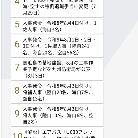
海･空士の特例退職手当に変更（7
月29日）
人事発令 令和8年8月4日付け、1
佐人事（海自3名）
人事発令 令和8年8月1日・2日・
3日付け、1佐職人事（陸自241
名、海自20名、空自56名）
馬毛島の基地建設、8月の工事作
業予定などを九州防衛局が公表
（8月3日）
人事発令 令和8年8月3日付け、
将補人事（陸自20名、海自7名、
空自13名）
人事発令 令和8年8月3日付け、
将人事（陸自10名、海自6名、空
自2名）
《解説》エアバス「U030フレッ