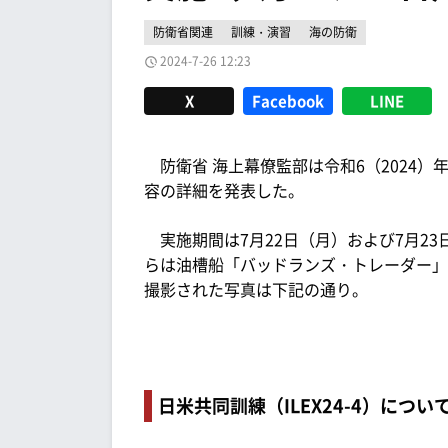
防衛省関連
訓練・演習
海の防衛
2024-7-26 12:23
X
Facebook
LINE
防衛省 海上幕僚監部は令和6（2024）年7
容の詳細を発表した。
実施期間は7月22日（月）および7月2
らは油槽船「バッドランズ・トレーダー」
撮影された写真は下記の通り。
日米共同訓練（ILEX24-4）につい