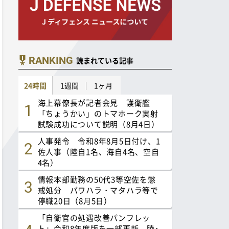
RANKING
読まれている記事
24時間
1週間
1ヶ月
海上幕僚長が記者会見 護衛艦
「ちょうかい」のトマホーク実射
試験成功について説明（8月4日）
人事発令 令和8年8月5日付け、1
佐人事（陸自1名、海自4名、空自
4名）
情報本部勤務の50代3等空佐を懲
戒処分 パワハラ・マタハラ等で
停職20日（8月5日）
「自衛官の処遇改善パンフレッ
ト」令和8年度版を一部更新 陸･