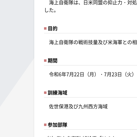
海上自衛隊は、日米同盟の抑止力・対処
した。
目的
海上自衛隊の戦術技量及び米海軍との相
期間
令和6年7月22日（月）・7月23日（火）
訓練海域
佐世保港及び九州西方海域
参加部隊