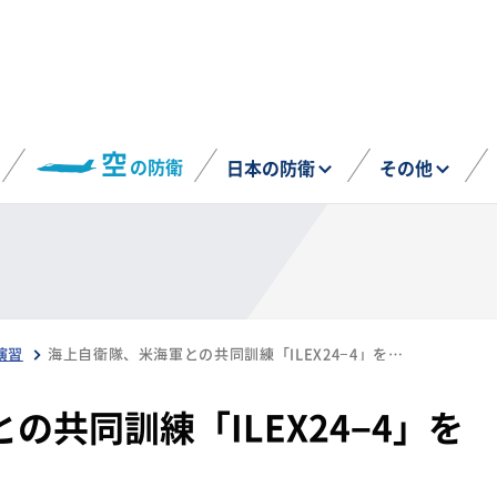
空
の防衛
日本の防衛
その他
演習
海上自衛隊、米海軍との共同訓練「ILEX24−4」を実施（7月22、23日）
の共同訓練「ILEX24−4」を
）