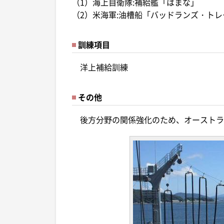
（1）海上自衛隊:補給艦「はまな」
（2）米海軍:油槽船「バッドランズ・ト
訓練項目
洋上補給訓練
その他
後方分野の関係強化のため、オーストラ