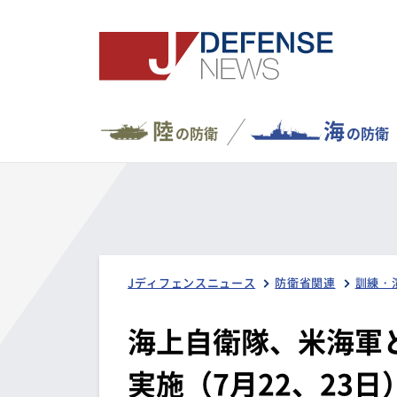
陸
海
の防衛
の防衛
Jディフェンスニュース
防衛省関連
訓練・
海上自衛隊、米海軍と
実施（7月22、23日