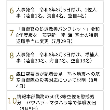
人事発令 令和8年8月5日付け、1佐人
事（陸自1名、海自4名、空自4名）
「自衛官の処遇改善パンフレット」令和
8年度版を一部更新 陸･海･空士の特例
退職手当に変更（7月29日）
人事発令 令和8年8月3日付け、将補人
事（陸自20名、海自7名、空自13名）
森田空幕長が記者会見 熊本地震への航
空自衛隊の災害対応について説明（8月
4日）
情報本部勤務の50代3等空佐を懲戒処
分 パワハラ・マタハラ等で停職20日
（8月5日）