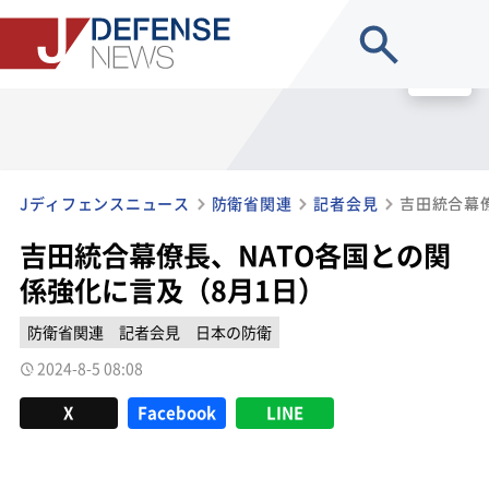
site search
MENU
Jディフェンスニュース
防衛省関連
記者会見
吉田統合幕僚長、NATO各国との関
係強化に言及（8月1日）
防衛省関連
記者会見
日本の防衛
2024-8-5 08:08
X
Facebook
LINE