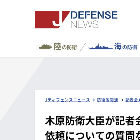
陸
海
の防衛
の防衛
Jディフェンスニュース
防衛省関連
記者会
木原防衛大臣が記者
依頼についての質問