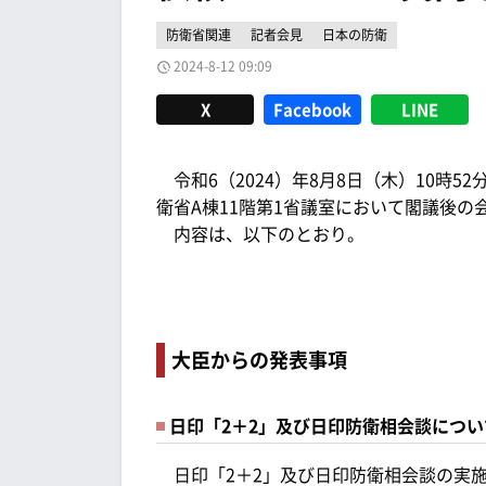
防衛省関連
記者会見
日本の防衛
2024-8-12 09:09
X
Facebook
LINE
令和6（2024）年8月8日（木）10時5
衛省A棟11階第1省議室において閣議後の
内容は、以下のとおり。
大臣からの発表事項
日印「2＋2」及び日印防衛相会談につい
日印「2＋2」及び日印防衛相会談の実