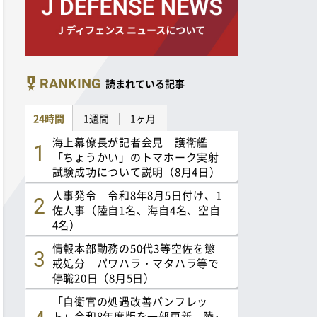
RANKING
読まれている記事
24時間
1週間
1ヶ月
海上幕僚長が記者会見 護衛艦
「ちょうかい」のトマホーク実射
試験成功について説明（8月4日）
人事発令 令和8年8月5日付け、1
佐人事（陸自1名、海自4名、空自
4名）
情報本部勤務の50代3等空佐を懲
戒処分 パワハラ・マタハラ等で
停職20日（8月5日）
「自衛官の処遇改善パンフレッ
ト」令和8年度版を一部更新 陸･