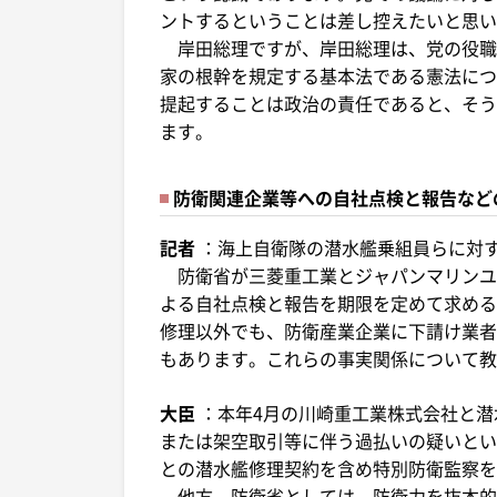
ントするということは差し控えたいと思い
岸田総理ですが、岸田総理は、党の役職
家の根幹を規定する基本法である憲法につ
提起することは政治の責任であると、そう
ます。
防衛関連企業等への自社点検と報告など
記者
：海上自衛隊の潜水艦乗組員らに対
防衛省が三菱重工業とジャパンマリンユ
よる自社点検と報告を期限を定めて求める
修理以外でも、防衛産業企業に下請け業者
もあります。これらの事実関係について教
大臣
：本年4月の川崎重工業株式会社と
または架空取引等に伴う過払いの疑いとい
との潜水艦修理契約を含め特別防衛監察を
他方、防衛省としては、防衛力を抜本的