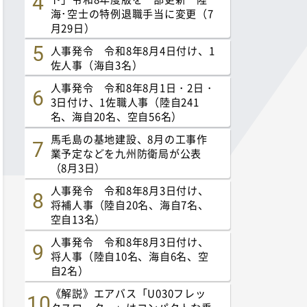
海･空士の特例退職手当に変更（7
月29日）
人事発令 令和8年8月4日付け、1
佐人事（海自3名）
人事発令 令和8年8月1日・2日・
3日付け、1佐職人事（陸自241
名、海自20名、空自56名）
馬毛島の基地建設、8月の工事作
業予定などを九州防衛局が公表
（8月3日）
人事発令 令和8年8月3日付け、
将補人事（陸自20名、海自7名、
空自13名）
人事発令 令和8年8月3日付け、
将人事（陸自10名、海自6名、空
自2名）
《解説》エアバス「U030フレッ