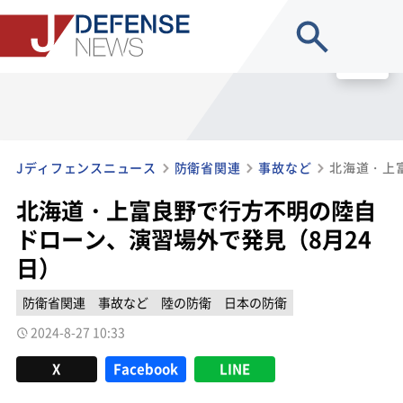
site search
MENU
Jディフェンスニュース
防衛省関連
事故など
北海道・上富良野で行方不明の陸自
ドローン、演習場外で発見（8月24
日）
防衛省関連
事故など
陸の防衛
日本の防衛
2024-8-27 10:33
X
Facebook
LINE