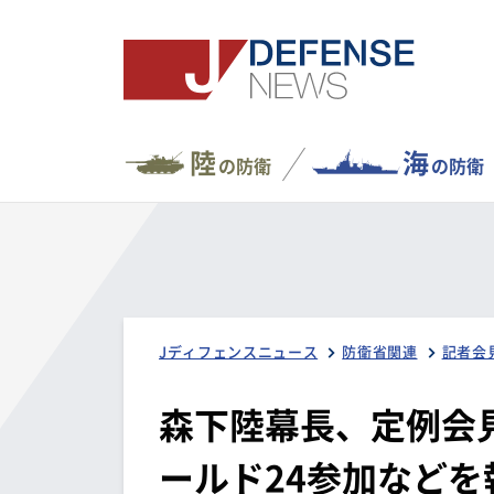
陸
海
の防衛
の防衛
Jディフェンスニュース
防衛省関連
記者会
森下陸幕長、定例会
ールド24参加などを