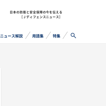
日本の防衛と安全保障の今を伝える
MENU
［Ｊディフェンスニュース］
サイト内検索
ニュース解説
用語集
特集