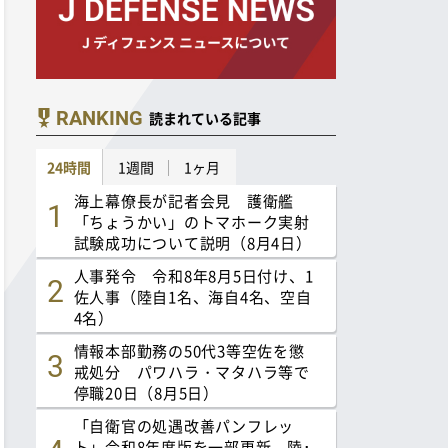
RANKING
読まれている記事
24時間
1週間
1ヶ月
海上幕僚長が記者会見 護衛艦
「ちょうかい」のトマホーク実射
試験成功について説明（8月4日）
人事発令 令和8年8月5日付け、1
佐人事（陸自1名、海自4名、空自
4名）
情報本部勤務の50代3等空佐を懲
戒処分 パワハラ・マタハラ等で
停職20日（8月5日）
「自衛官の処遇改善パンフレッ
ト」令和8年度版を一部更新 陸･