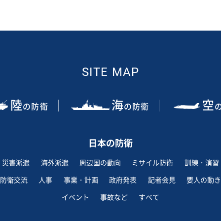
SITE MAP
陸
海
空
の防衛
の防衛
日本の防衛
災害派遣
海外派遣
周辺国の動向
ミサイル防衛
訓練・演習
防衛交流
人事
事業・計画
政府発表
記者会見
要人の動き
イベント
事故など
すべて