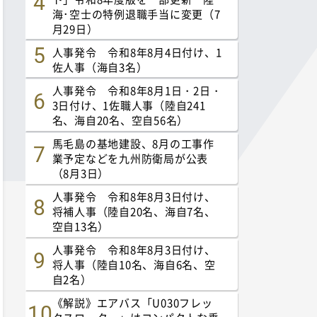
海･空士の特例退職手当に変更（7
月29日）
人事発令 令和8年8月4日付け、1
佐人事（海自3名）
人事発令 令和8年8月1日・2日・
3日付け、1佐職人事（陸自241
名、海自20名、空自56名）
馬毛島の基地建設、8月の工事作
業予定などを九州防衛局が公表
（8月3日）
人事発令 令和8年8月3日付け、
将補人事（陸自20名、海自7名、
空自13名）
人事発令 令和8年8月3日付け、
将人事（陸自10名、海自6名、空
自2名）
《解説》エアバス「U030フレッ