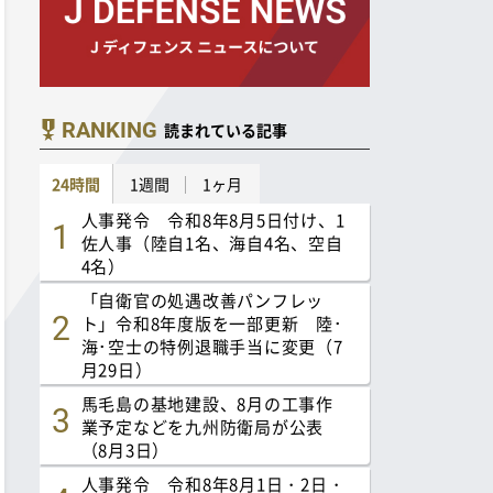
RANKING
読まれている記事
24時間
1週間
1ヶ月
人事発令 令和8年8月5日付け、1
佐人事（陸自1名、海自4名、空自
4名）
「自衛官の処遇改善パンフレッ
ト」令和8年度版を一部更新 陸･
海･空士の特例退職手当に変更（7
月29日）
馬毛島の基地建設、8月の工事作
業予定などを九州防衛局が公表
（8月3日）
人事発令 令和8年8月1日・2日・