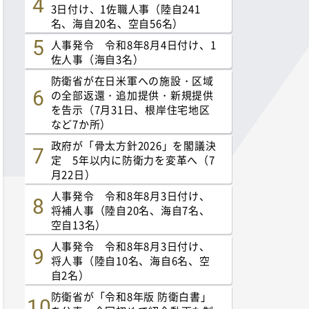
3日付け、1佐職人事（陸自241
名、海自20名、空自56名）
人事発令 令和8年8月4日付け、1
佐人事（海自3名）
防衛省が在日米軍への施設・区域
の全部返還・追加提供・新規提供
を告示（7月31日、根岸住宅地区
など7か所）
政府が「骨太方針2026」を閣議決
定 5年以内に防衛力を変革へ（7
月22日）
人事発令 令和8年8月3日付け、
将補人事（陸自20名、海自7名、
空自13名）
人事発令 令和8年8月3日付け、
将人事（陸自10名、海自6名、空
自2名）
防衛省が「令和8年版 防衛白書」