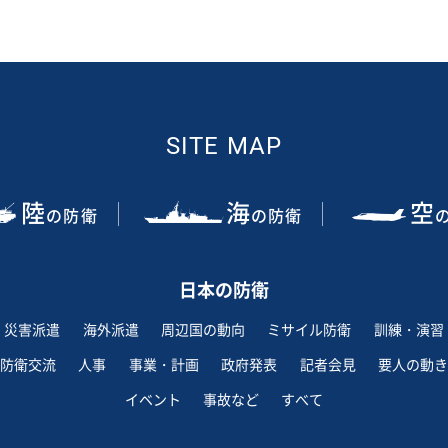
SITE MAP
陸
海
空
の防衛
の防衛
日本の防衛
災害派遣
海外派遣
周辺国の動向
ミサイル防衛
訓練・演習
防衛交流
人事
事業・計画
政府発表
記者会見
要人の動き
イベント
事故など
すべて