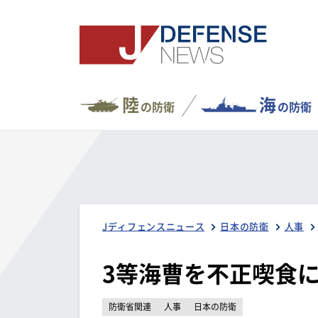
陸
海
の防衛
の防衛
Jディフェンスニュース
日本の防衛
人事
3等海曹を不正喫食
防衛省関連
人事
日本の防衛