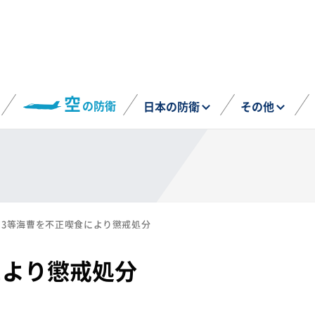
空
の防衛
日本の防衛
その他
3等海曹を不正喫食により懲戒処分
により懲戒処分