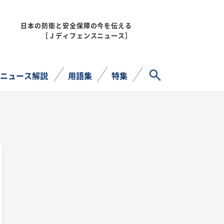
日本の防衛と安全保障の今を伝える
MENU
［Ｊディフェンスニュース］
サイト内検索
ニュース解説
用語集
特集