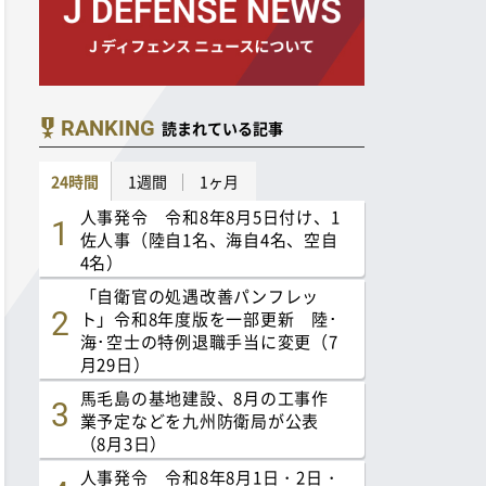
RANKING
読まれている記事
24時間
1週間
1ヶ月
人事発令 令和8年8月5日付け、1
佐人事（陸自1名、海自4名、空自
4名）
「自衛官の処遇改善パンフレッ
ト」令和8年度版を一部更新 陸･
海･空士の特例退職手当に変更（7
月29日）
馬毛島の基地建設、8月の工事作
業予定などを九州防衛局が公表
（8月3日）
人事発令 令和8年8月1日・2日・