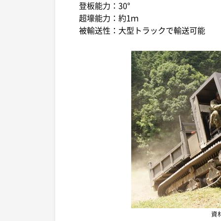
登板能力：30°
超壕能力：約1ｍ
被輸送性：大型トラックで輸送可能
資