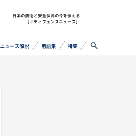
日本の防衛と安全保障の今を伝える
MENU
［Ｊディフェンスニュース］
サイト内検索
ニュース解説
用語集
特集