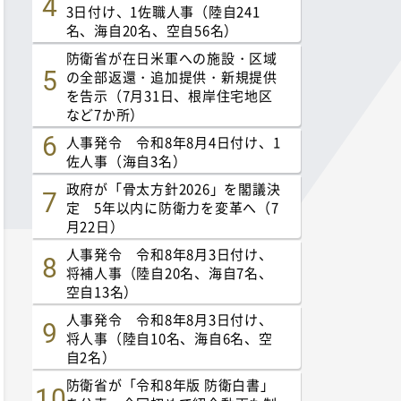
3日付け、1佐職人事（陸自241
名、海自20名、空自56名）
防衛省が在日米軍への施設・区域
の全部返還・追加提供・新規提供
を告示（7月31日、根岸住宅地区
など7か所）
人事発令 令和8年8月4日付け、1
佐人事（海自3名）
政府が「骨太方針2026」を閣議決
定 5年以内に防衛力を変革へ（7
月22日）
人事発令 令和8年8月3日付け、
将補人事（陸自20名、海自7名、
空自13名）
人事発令 令和8年8月3日付け、
将人事（陸自10名、海自6名、空
自2名）
防衛省が「令和8年版 防衛白書」