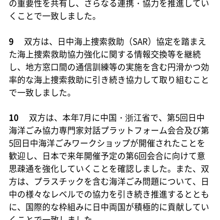
の重要性を共有し、さらなる連携・協力を推進してい
くことで一致しました。
9
双方は、日中海上捜索救助（SAR）協定を踏まえ
た海上捜索救助協力強化に関する情報交換等を継続
し、地方窓口間の通信訓練等の実施を含む円滑かつ効
率的な海上捜索救助に引き続き協力して取り組むこと
で一致しました。
10
双方は、本年7月に中国・浙江省で、第5回日中
海洋ごみ協力専門家対話プラットフォーム会合及び第
5回日中海洋ごみワークショップが開催されたことを
歓迎し、日本で来年開催予定の第6回会合に向けて意
思疎通を強化していくことを確認しました。また、双
方は、プラスチックを含む海洋ごみ問題について、日
中の様々なレベルでの協力を引き続き推進するととも
に、国際的な枠組みに日中両国が積極的に貢献してい
くことで一致しました。