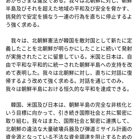
あからさまな違反である。我々は北朝鮮に対し、朝鮮
半島及びそれを超えた地域の平和及び安全を脅かす、
挑発的で安定を損なう一連の行為を直ちに停止するよ
う強く求める。
我々は、北朝鮮憲法が韓国を敵対国として新たに定
義したことを北朝鮮が明らかにしたことに続いて発射
が実施されたことに留意している。米国と日本は、自
由で平和な平和的に統一された朝鮮半島への支持を改
めて表明した。我々は北朝鮮に対し、直ちに対話に復
帰するよう改めて強く求める。対話を通じてのみ、
我々は朝鮮半島における恒久的な平和を達成できる。
韓国、米国及び日本は、朝鮮半島の完全な非核化と
いう目標に向かって、引き続き国際社会と共に緊密に
取り組む。我々はまた、国際社会と緊密に連携して、
北朝鮮の違法な大量破壊兵器及び弾道ミサイル計画の
資金源となっている不法な資金調達を阻止するための