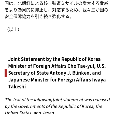
国は、北朝鮮による核・弾道ミサイルの増大する脅威
をより効果的に抑止し、対応するため、我々三か国の
安全保障協力を引き続き強化する。
（以上）
Joint Statement by the Republic of Korea
Minister of Foreign Affairs Cho Tae-yul, U.S.
Secretary of State Antony J. Blinken, and
Japanese Minister for Foreign Affairs Iwaya
Takeshi
The text of the following joint statement was released
by the Governments of the Republic of Korea, the
United States, and Japan