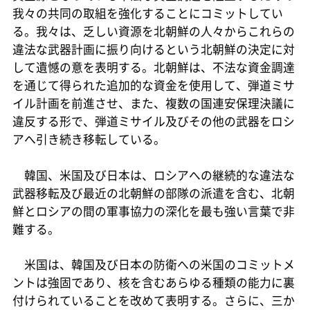
我々の共同の取組を強化することにコミットしてい
る。我々は、乏しい資源を北朝鮮の人々からこれらの
違法な武器計画に振り向けるという北朝鮮の決定に対
して遺憾の意を表明する。北朝鮮は、不法な資金調達
を通じて得られた追加的な資金を使用して、弾道ミサ
イル計画を前進させ、また、複数の国連安保理決議に
違反する形で、弾道ミサイル及びその他の武器をロシ
アへ引き続き移転している。
韓国、米国及び日本は、ロシアへの継続的な違法な
武器移転及び最近の北朝鮮の部隊の派遣を含む、北朝
鮮とロシアの間の軍事協力の深化を最も強い言葉で非
難する。
米国は、韓国及び日本の防衛への米国のコミットメ
ントは強固であり、核を含むあらゆる種類の能力に裏
付けられていることを改めて表明する。さらに、三か