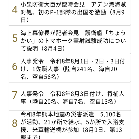
小泉防衛大臣が臨時会見 アデン湾海賊
対処、初のP-1部隊の出国を激励（8月9
日）
海上幕僚長が記者会見 護衛艦「ちょう
かい」のトマホーク実射試験成功につい
て説明（8月4日）
人事発令 令和8年8月1日・2日・3日付
け、1佐職人事（陸自241名、海自20
名、空自56名）
人事発令 令和8年8月3日付け、将補人
事（陸自20名、海自7名、空自13名）
令和8年熊本地震の災害派遣 5,100名
が活動、21か所で給水、5か所で入浴支
援、米軍輸送機が参加（8月9日、第13
報まで）