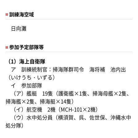
訓練海空域
日向灘
参加予定部隊等
（1）海上自衛隊
ア 訓練統制官：掃海隊群司令 海将補 池内出
（いけうち・いずる）
イ 参加部隊
（ア）艦艇 19隻（護衛艦×1隻、掃海母艦×2隻、
掃海艦×2隻、掃海艇×14隻）
（イ）航空機 2機（MCH-101×2機）
（ウ）水中処分員（横須賀、呉、佐世保、沖縄水中
処分隊）