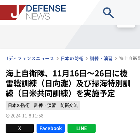
site search
MENU
Jディフェンスニュース
日本の防衛
訓練・演習
海上自衛隊、11月16日～26日に機
雷戦訓練（日向灘）及び掃海特別訓
練（日米共同訓練）を実施予定
日本の防衛
訓練・演習
防衛交流
2024-11-8 11:58
X
Facebook
LINE