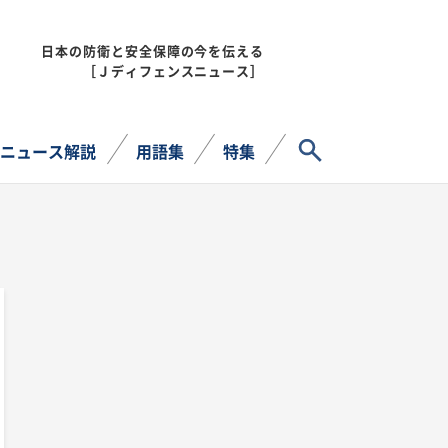
日本の防衛と安全保障の今を伝える
MENU
［Ｊディフェンスニュース］
サイト内検索
ニュース解説
用語集
特集