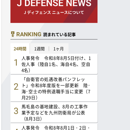
RANKING
読まれている記事
24時間
1週間
1ヶ月
人事発令 令和8年8月5日付け、1
佐人事（陸自1名、海自4名、空自
4名）
「自衛官の処遇改善パンフレッ
ト」令和8年度版を一部更新 陸･
海･空士の特例退職手当に変更（7
月29日）
馬毛島の基地建設、8月の工事作
業予定などを九州防衛局が公表
（8月3日）
人事発令 令和8年8月1日・2日・