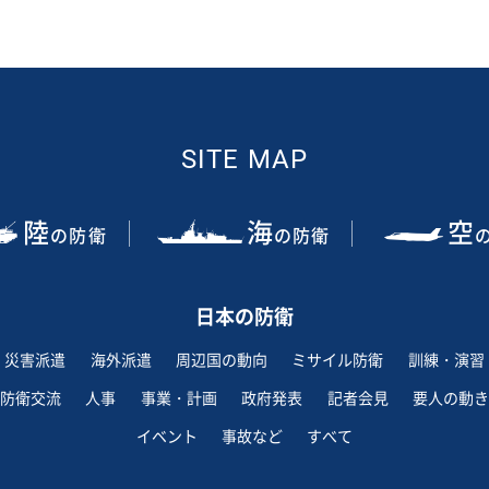
SITE MAP
陸
海
空
の防衛
の防衛
日本の防衛
災害派遣
海外派遣
周辺国の動向
ミサイル防衛
訓練・演習
防衛交流
人事
事業・計画
政府発表
記者会見
要人の動き
イベント
事故など
すべて