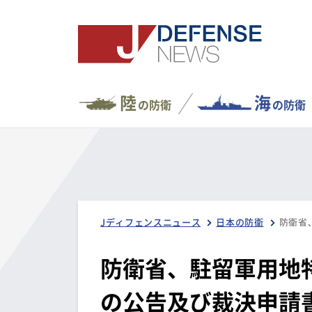
陸
海
の防衛
の防衛
Jディフェンスニュース
日本の防衛
防衛省、駐留軍用地
の公告及び裁決申請書