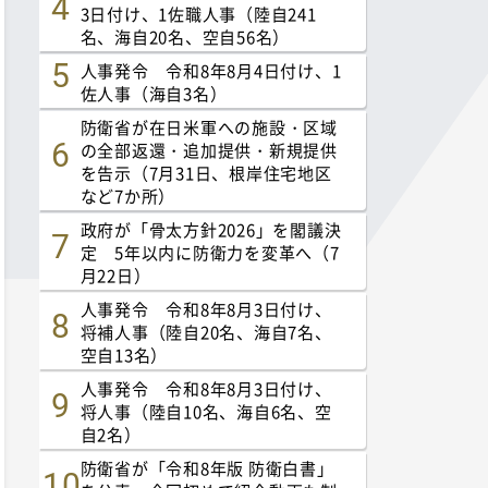
3日付け、1佐職人事（陸自241
名、海自20名、空自56名）
人事発令 令和8年8月4日付け、1
佐人事（海自3名）
防衛省が在日米軍への施設・区域
の全部返還・追加提供・新規提供
を告示（7月31日、根岸住宅地区
など7か所）
政府が「骨太方針2026」を閣議決
定 5年以内に防衛力を変革へ（7
月22日）
人事発令 令和8年8月3日付け、
将補人事（陸自20名、海自7名、
空自13名）
人事発令 令和8年8月3日付け、
将人事（陸自10名、海自6名、空
自2名）
防衛省が「令和8年版 防衛白書」