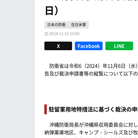
日）
日本の防衛
在日米軍
2024-11-11 10:00
X
Facebook
LINE
防衛省は令和6（2024）年11月6日（
告及び裁決申請書等の縦覧について以下の
駐留軍用地特措法に基づく裁決の申
沖縄防衛局長が沖縄県収用委員会に対し
納弾薬庫地区、キャンプ・シールズ及び牧