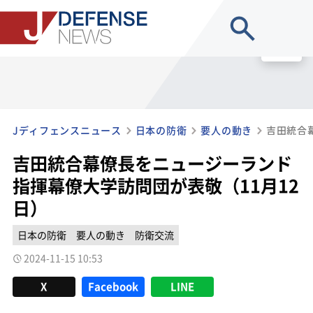
site search
MENU
Jディフェンスニュース
日本の防衛
要人の動き
吉田統合幕僚長をニュージーランド
指揮幕僚大学訪問団が表敬（11月12
日）
日本の防衛
要人の動き
防衛交流
2024-11-15 10:53
X
Facebook
LINE