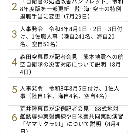
「自衛官の処遇改善パンフレット」令和
8年度版を一部更新 陸･海･空士の特例
退職手当に変更（7月29日）
人事発令 令和8年8月1日・2日・3日付
け、1佐職人事（陸自241名、海自20
名、空自56名）
森田空幕長が記者会見 熊本地震への航
空自衛隊の災害対応について説明（8月
4日）
人事発令 令和8年8月5日付け、1佐人
事（陸自1名、海自4名、空自4名）
荒井陸幕長が定例記者会見 88式地対
艦誘導弾実射訓練や日米豪共同実動演習
「ヤマサクラ91」について説明（8月4
日）