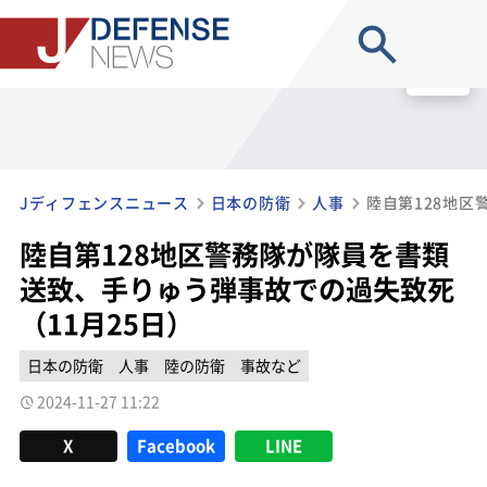
site search
MENU
Jディフェンスニュース
日本の防衛
人事
陸自第128地区警務隊が隊員を書類
送致、手りゅう弾事故での過失致死
（11月25日）
日本の防衛
人事
陸の防衛
事故など
2024-11-27 11:22
X
Facebook
LINE