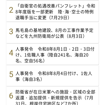
「自衛官の処遇改善パンフレット」令和
8年度版を一部更新 陸･海･空士の特例
退職手当に変更（7月29日）
馬毛島の基地建設、8月の工事作業予定
などを九州防衛局が公表（8月3日）
人事発令 令和8年8月1日・2日・3日付
け、1佐職人事（陸自241名、海自20
名、空自56名）
人事発令 令和8年8月4日付け、1佐人
事（海自3名）
防衛省が在日米軍への施設・区域の全部
返還・追加提供・新規提供を告示（7月
31日、根岸住宅地区など7か所）