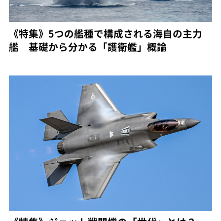
《特集》5つの艦種で構成される海自の主力
艦 基礎から分かる「護衛艦」概論