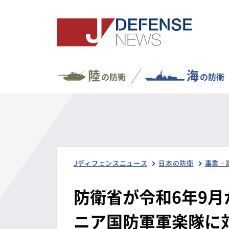
陸
海
の防衛
の防衛
Jディフェンスニュース
日本の防衛
事業・
防衛省が令和6年9
ニア国防軍軍楽隊に