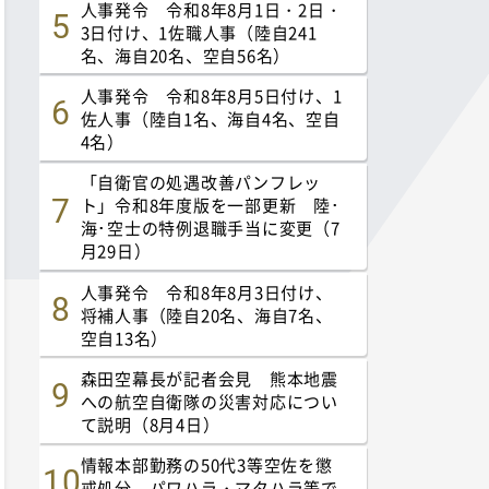
人事発令 令和8年8月1日・2日・
3日付け、1佐職人事（陸自241
名、海自20名、空自56名）
人事発令 令和8年8月5日付け、1
佐人事（陸自1名、海自4名、空自
4名）
「自衛官の処遇改善パンフレッ
ト」令和8年度版を一部更新 陸･
海･空士の特例退職手当に変更（7
月29日）
人事発令 令和8年8月3日付け、
将補人事（陸自20名、海自7名、
空自13名）
森田空幕長が記者会見 熊本地震
への航空自衛隊の災害対応につい
て説明（8月4日）
情報本部勤務の50代3等空佐を懲
戒処分 パワハラ・マタハラ等で