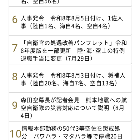
名、空自56名）
人事発令 令和8年8月5日付け、1佐人
事（陸自1名、海自4名、空自4名）
「自衛官の処遇改善パンフレット」令和
8年度版を一部更新 陸･海･空士の特例
退職手当に変更（7月29日）
人事発令 令和8年8月3日付け、将補人
事（陸自20名、海自7名、空自13名）
森田空幕長が記者会見 熊本地震への航
空自衛隊の災害対応について説明（8月
4日）
情報本部勤務の50代3等空佐を懲戒処
分 パワハラ・マタハラ等で停職20日