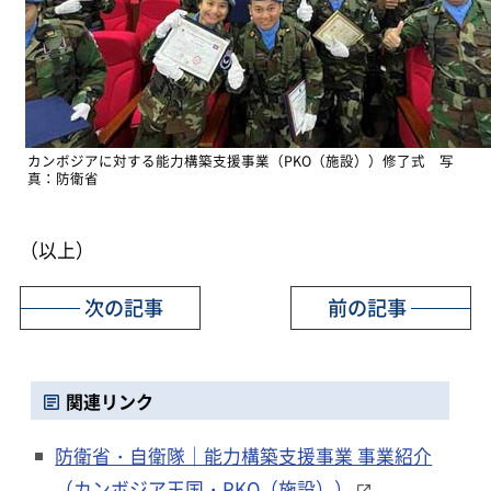
カンボジアに対する能力構築支援事業（PKO（施設））修了式 写
真：防衛省
（以上）
次の記事
前の記事
関連リンク
防衛省・自衛隊｜能力構築支援事業 事業紹介
（カンボジア王国・PKO（施設））