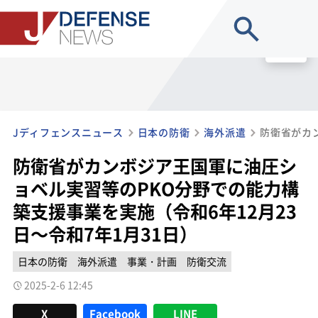
site search
MENU
Jディフェンスニュース
日本の防衛
海外派遣
防衛省がカンボジア王国軍に油圧シ
ョベル実習等のPKO分野での能力構
築支援事業を実施（令和6年12月23
日～令和7年1月31日）
日本の防衛
海外派遣
事業・計画
防衛交流
2025-2-6 12:45
X
Facebook
LINE