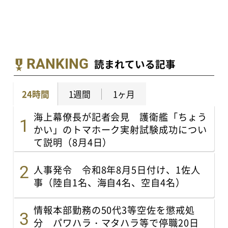
RANKING
読まれている記事
24時間
1週間
1ヶ月
海上幕僚長が記者会見 護衛艦「ちょう
かい」のトマホーク実射試験成功につい
て説明（8月4日）
人事発令 令和8年8月5日付け、1佐人
事（陸自1名、海自4名、空自4名）
情報本部勤務の50代3等空佐を懲戒処
分 パワハラ・マタハラ等で停職20日