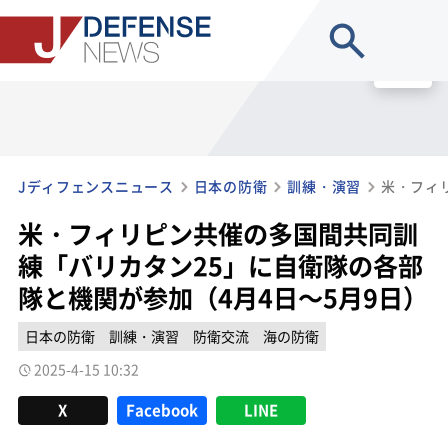
site search
MENU
Jディフェンスニュース
日本の防衛
訓練・演習
米・フィリピン共催の多国間共同訓
練「バリカタン25」に自衛隊の各部
隊と機関が参加（4月4日～5月9日）
日本の防衛
訓練・演習
防衛交流
海の防衛
2025-4-15 10:32
X
Facebook
LINE