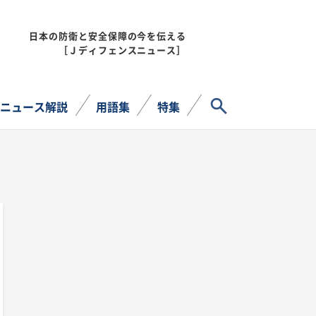
日本の防衛と安全保障の今を伝える
MENU
［Ｊディフェンスニュース］
サイト内検索
ニュース解説
用語集
特集