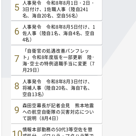
人事発令 令和8年8月1日・2日・
3日付け、1佐職人事（陸自241
名、海自20名、空自56名）
人事発令 令和8年8月5日付け、1
佐人事（陸自1名、海自4名、空自
4名）
「自衛官の処遇改善パンフレッ
ト」令和8年度版を一部更新 陸･
海･空士の特例退職手当に変更（7
月29日）
人事発令 令和8年8月3日付け、
将補人事（陸自20名、海自7名、
空自13名）
森田空幕長が記者会見 熊本地震
への航空自衛隊の災害対応につい
て説明（8月4日）
情報本部勤務の50代3等空佐を懲
戒処分 パワハラ・マタハラ等で