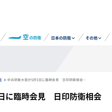
空
の防衛
日本の防衛
その他
見
中谷防衛大臣が5月5日に臨時会見 日印防衛相会談の概要を報告
5日に臨時会見 日印防衛相会