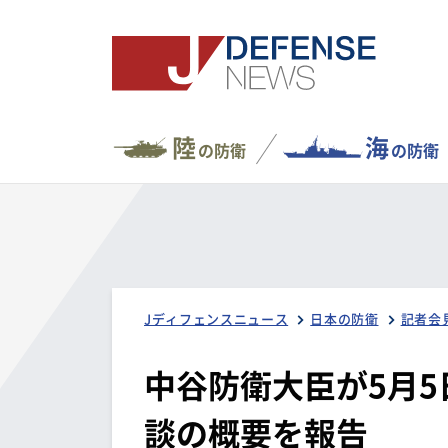
陸
海
の防衛
の防衛
Jディフェンスニュース
日本の防衛
記者会
中谷防衛大臣が5月
談の概要を報告