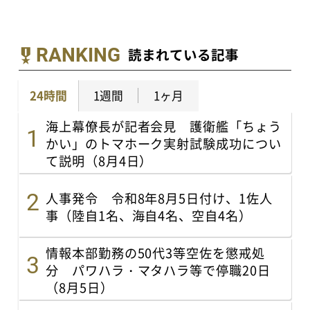
RANKING
読まれている記事
24時間
1週間
1ヶ月
海上幕僚長が記者会見 護衛艦「ちょう
かい」のトマホーク実射試験成功につい
て説明（8月4日）
人事発令 令和8年8月5日付け、1佐人
事（陸自1名、海自4名、空自4名）
情報本部勤務の50代3等空佐を懲戒処
分 パワハラ・マタハラ等で停職20日
（8月5日）