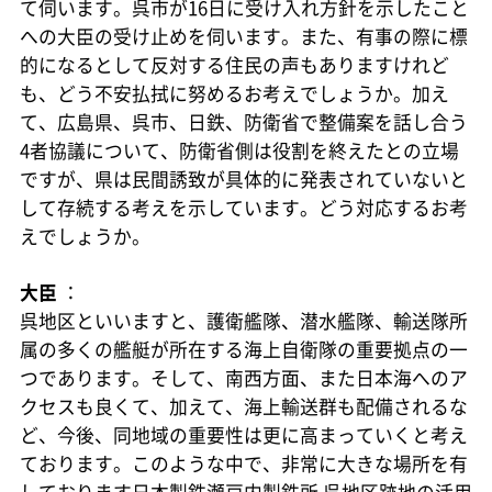
て伺います。呉市が16日に受け入れ方針を示したこと
への大臣の受け止めを伺います。また、有事の際に標
的になるとして反対する住民の声もありますけれど
も、どう不安払拭に努めるお考えでしょうか。加え
て、広島県、呉市、日鉄、防衛省で整備案を話し合う
4者協議について、防衛省側は役割を終えたとの立場
ですが、県は民間誘致が具体的に発表されていないと
して存続する考えを示しています。どう対応するお考
えでしょうか。
大臣
：
呉地区といいますと、護衛艦隊、潜水艦隊、輸送隊所
属の多くの艦艇が所在する海上自衛隊の重要拠点の一
つであります。そして、南西方面、また日本海へのア
クセスも良くて、加えて、海上輸送群も配備されるな
ど、今後、同地域の重要性は更に高まっていくと考え
ております。このような中で、非常に大きな場所を有
しております日本製鉄瀬戸内製鉄所 呉地区跡地の活用