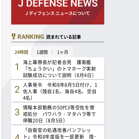
RANKING
読まれている記事
24時間
1週間
1ヶ月
海上幕僚長が記者会見 護衛艦
「ちょうかい」のトマホーク実射
試験成功について説明（8月4日）
人事発令 令和8年8月5日付け、1
佐人事（陸自1名、海自4名、空自
4名）
情報本部勤務の50代3等空佐を懲
戒処分 パワハラ・マタハラ等で
停職20日（8月5日）
「自衛官の処遇改善パンフレッ
ト」令和8年度版を一部更新 陸･