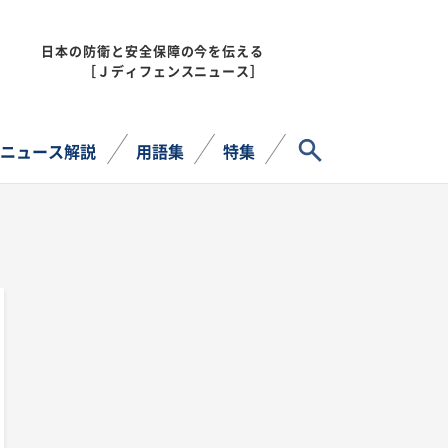
日本の防衛と安全保障の今を伝える
MENU
［Ｊディフェンスニュース］
サイト内検索
ニュース解説
用語集
特集