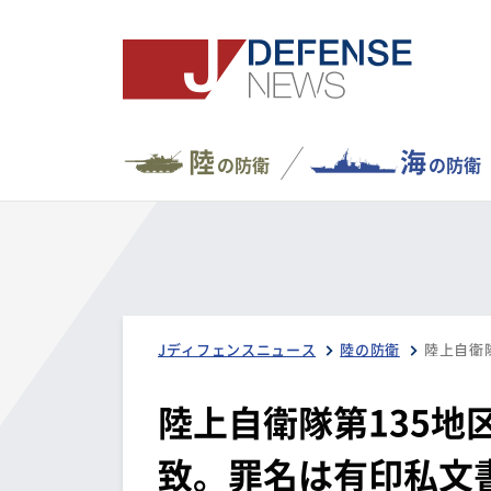
陸
海
の防衛
の防衛
Jディフェンスニュース
陸の防衛
陸上自衛隊第135地
致。罪名は有印私文