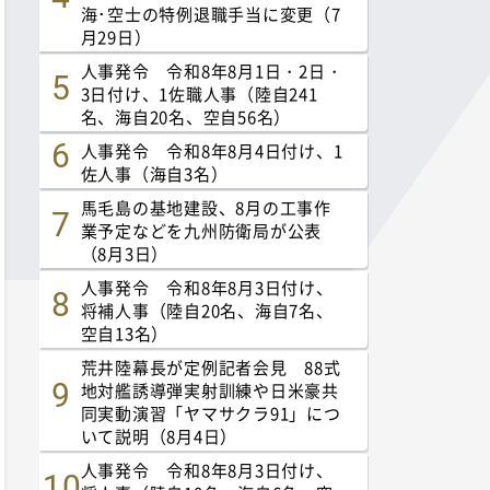
海･空士の特例退職手当に変更（7
月29日）
人事発令 令和8年8月1日・2日・
3日付け、1佐職人事（陸自241
名、海自20名、空自56名）
人事発令 令和8年8月4日付け、1
佐人事（海自3名）
馬毛島の基地建設、8月の工事作
業予定などを九州防衛局が公表
（8月3日）
人事発令 令和8年8月3日付け、
将補人事（陸自20名、海自7名、
空自13名）
荒井陸幕長が定例記者会見 88式
地対艦誘導弾実射訓練や日米豪共
同実動演習「ヤマサクラ91」につ
いて説明（8月4日）
人事発令 令和8年8月3日付け、