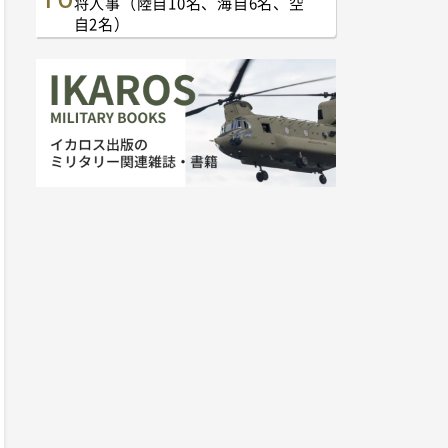
将人事（陸自10名、海自6名、空
自2名）