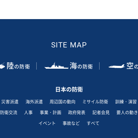
SITE MAP
陸
海
空
の防衛
の防衛
日本の防衛
災害派遣
海外派遣
周辺国の動向
ミサイル防衛
訓練・演習
防衛交流
人事
事業・計画
政府発表
記者会見
要人の動き
イベント
事故など
すべて