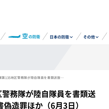
空
の防衛
日本の防衛
その他
陸上自衛隊第135地区警務隊が陸自隊員を書類送致。罪名は有印私文書偽造罪ほか（6月3日）
区警務隊が陸自隊員を書類送
書偽造罪ほか（6月3日）