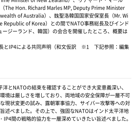
Richard Marles MP, Deputy Prime Minister
Commonwealth of Australia）、魏聖洛韓国国家安保室長（Mr. Wi
or of the Republic of Korea）との間でNATO事務総長及びインド
ニュージーランド、韓国）の会合を開催したところ、概要は
長とIP4による共同声明（和文仮訳 ※1 下記参照：編集
洋とNATOの結束を確認することができ大変意義深い、
環境は厳しさを増しており、両地域の安全保障が一層不可
な現状変更の試み、露朝軍事協力、サイバー攻撃等への対
旨述べました。その上で、強固なNATOはインド太平洋地
・IP4間の戦略的協力を一層深めていきたい旨述べました。