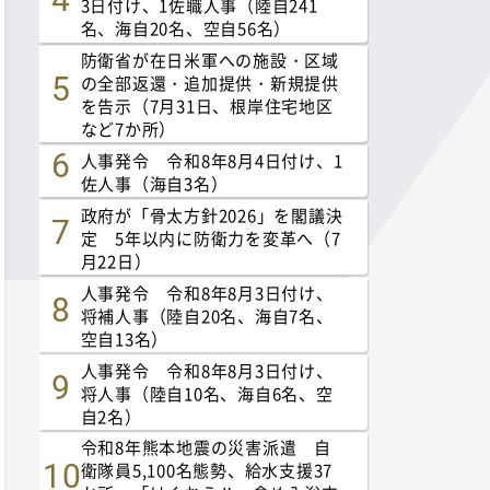
3日付け、1佐職人事（陸自241
名、海自20名、空自56名）
防衛省が在日米軍への施設・区域
の全部返還・追加提供・新規提供
を告示（7月31日、根岸住宅地区
など7か所）
人事発令 令和8年8月4日付け、1
佐人事（海自3名）
政府が「骨太方針2026」を閣議決
定 5年以内に防衛力を変革へ（7
月22日）
人事発令 令和8年8月3日付け、
将補人事（陸自20名、海自7名、
空自13名）
人事発令 令和8年8月3日付け、
将人事（陸自10名、海自6名、空
自2名）
令和8年熊本地震の災害派遣 自
衛隊員5,100名態勢、給水支援37