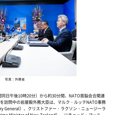
写真：外務省
同日午後10時20分）から約30分間、NATO首脳会合関連
を訪問中の岩屋毅外務大臣は、マルク・ルッテNATO事務
 Secretary General）、クリストファー・ラクソン・ニュージーラ
, Prime Minister of New Zealand）、リチャード・マール