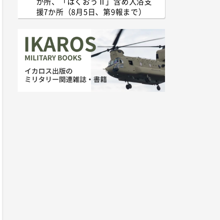
か所、「はくおうⅡ」含め入浴支
援7か所（8月5日、第9報まで）