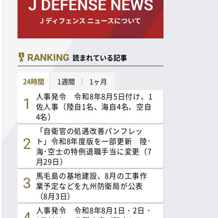
RANKING
読まれている記事
24時間
1週間
1ヶ月
人事発令 令和8年8月5日付け、1
佐人事（陸自1名、海自4名、空自
4名）
「自衛官の処遇改善パンフレッ
ト」令和8年度版を一部更新 陸･
海･空士の特例退職手当に変更（7
月29日）
馬毛島の基地建設、8月の工事作
業予定などを九州防衛局が公表
（8月3日）
人事発令 令和8年8月1日・2日・