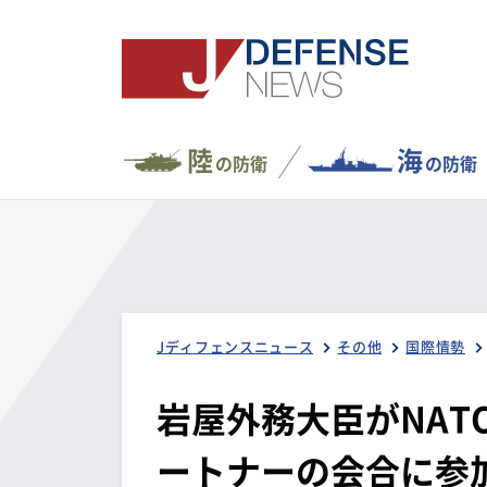
陸
海
の防衛
の防衛
Jディフェンスニュース
その他
国際情勢
岩屋外務大臣がNAT
ートナーの会合に参加