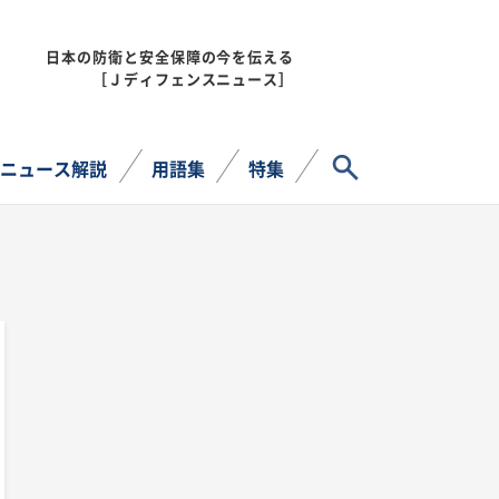
日本の防衛と安全保障の今を伝える
MENU
［Ｊディフェンスニュース］
サイト内検索
ニュース解説
用語集
特集