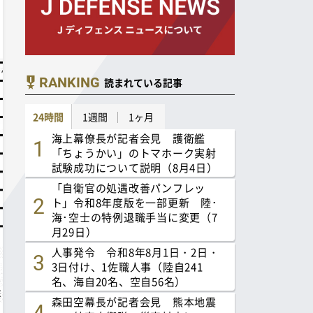
RANKING
読まれている記事
24時間
1週間
1ヶ月
海上幕僚長が記者会見 護衛艦
「ちょうかい」のトマホーク実射
試験成功について説明（8月4日）
「自衛官の処遇改善パンフレッ
ト」令和8年度版を一部更新 陸･
海･空士の特例退職手当に変更（7
月29日）
人事発令 令和8年8月1日・2日・
3日付け、1佐職人事（陸自241
名、海自20名、空自56名）
森田空幕長が記者会見 熊本地震