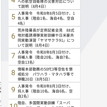
への航空自衛隊の災害対応につい
て説明（8月4日）
人事発令 令和8年8月5日付け、1
佐人事（陸自1名、海自4名、空自
4名）
荒井陸幕長が定例記者会見 88式
地対艦誘導弾実射訓練や日米豪共
同実動演習「ヤマサクラ91」につ
いて説明（8月4日）
人事発令 令和8年8月3日付け、
将補人事（陸自20名、海自7名、
空自13名）
情報本部勤務の50代3等空佐を懲
戒処分 パワハラ・マタハラ等で
停職20日（8月5日）
人事発令 令和8年8月3日付け、
将人事（陸自10名、海自6名、空
自2名）
陸自、多国間実動訓練「スーパ