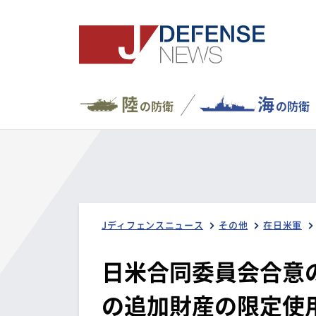
陸
海
の防衛
の防衛
Jディフェンスニュース
その他
在日米軍
日米合同委員会合意の
の追加財産の限定使用