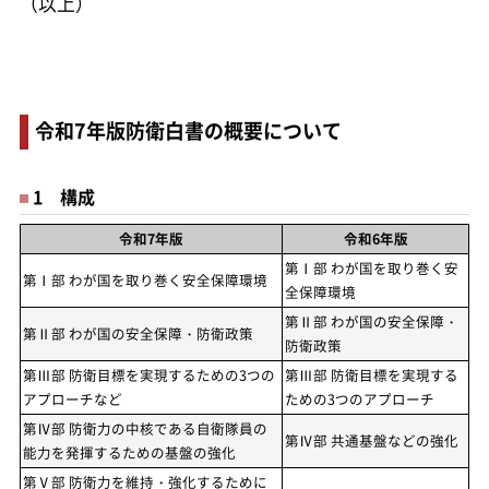
（以上）
令和7年版防衛白書の概要について
1 構成
令和7年版
令和6年版
第Ⅰ部 わが国を取り巻く安
第Ⅰ部 わが国を取り巻く安全保障環境
全保障環境
第Ⅱ部 わが国の安全保障・
第Ⅱ部 わが国の安全保障・防衛政策
防衛政策
第Ⅲ部 防衛目標を実現するための3つの
第Ⅲ部 防衛目標を実現する
アプローチなど
ための3つのアプローチ
第Ⅳ部 防衛力の中核である自衛隊員の
第Ⅳ部 共通基盤などの強化
能力を発揮するための基盤の強化
第Ⅴ部 防衛力を維持・強化するために