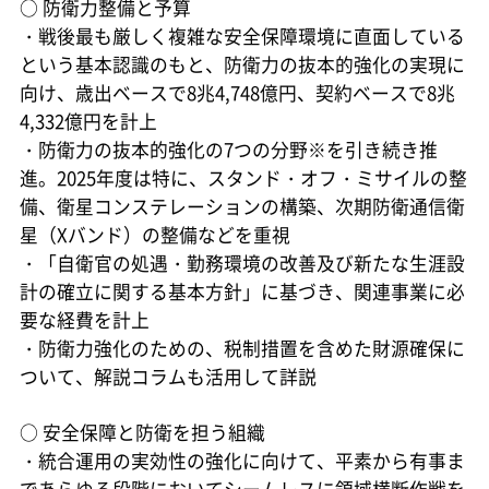
○
防衛力整備と予算
・戦後最も厳しく複雑な安全保障環境に直面している
という基本認識のもと、防衛力の抜本的強化の実現に
向け、歳出ベースで8兆4,748億円、契約ベースで8兆
4,332億円を計上
・防衛力の抜本的強化の7つの分野※を引き続き推
進。2025年度は特に、スタンド・オフ・ミサイルの整
備、衛星コンステレーションの構築、次期防衛通信衛
星（Xバンド）の整備などを重視
・「自衛官の処遇・勤務環境の改善及び新たな生涯設
計の確立に関する基本方針」に基づき、関連事業に必
要な経費を計上
・防衛力強化のための、税制措置を含めた財源確保に
ついて、解説コラムも活用して詳説
○
安全保障と防衛を担う組織
・統合運用の実効性の強化に向けて、平素から有事ま
であらゆる段階においてシームレスに領域横断作戦を