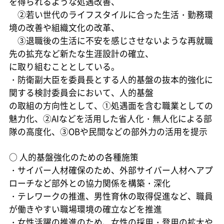
を得られるような処遇改善、
②若い世代のライフスタイルに合った生活・勤務環
境の改善や組織文化の改革、
③退職後の生活に不安を感じさせないような再就職
先の拡充など新たな生涯設計の確立、
に取り組むこととしている。
・防衛副大臣を委員長とする人的基盤の抜本的強化に
関する検討委員会において、人的基盤
の取組の方向性として、①処遇面を含む職業としての
魅力化、②AIなどを活用した省人化・無人化による部
隊の高度化、③OBや民間などの部外力の活用を提示
○
人的基盤強化のための各種施策
・サイバー人材確保のため、外部サイバー人材へアプ
ローチなど部外との協力関係を構築・深化
・テレワークの推進、男性育休の取得促進など、職員
が働きやすい職場環境の確立などを推進
・女性活躍の推進のため、女性の採用・登用の拡大や