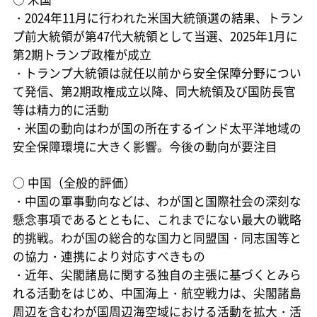
・2024年11月に行われた米国大統領選の結果、トラン
プ前大統領が第47代大統領として当選、2025年1月に
第2期トランプ政権が成立
・トランプ大統領は就任以前から安全保障分野につい
て発信、第2期政権成立以降、同大統領及び国防長官
等は精力的に活動
・米国の動向はわが国の所在するインド太平洋地域の
安全保障環境に大きく影響。今後の動向が要注目
○
中国（全般的評価）
・中国の軍事動向などは、わが国と国際社会の深刻な
懸念事項であるとともに、これまでにない最大の戦略
的挑戦。わが国の総合的な国力と同盟国・同志国等と
の協力・連携により対応すべきもの
・近年、尖閣諸島に関する独自の主張に基づくとみら
れる活動をはじめ、中国海上・航空戦力は、尖閣諸島
周辺を含むわが国周辺海空域における活動を拡大・活