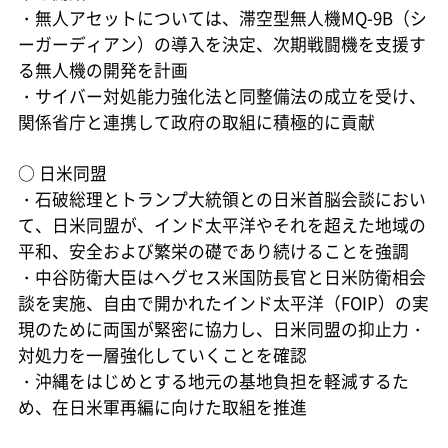
・無人アセットについては、滞空型無人機MQ-9B（シ
ーガーディアン）の導入を決定、次期戦闘機を支援す
る無人機の開発を計画
・サイバー対処能力強化法と同整備法の成立を受け、
関係省庁と連携して政府の取組に積極的に貢献
○
日米同盟
・石破総理とトランプ大統領との日米首脳会談におい
て、日米同盟が、インド太平洋やそれを超えた地域の
平和、安全および繁栄の礎であり続けることを強調
・中谷防衛大臣はヘグセス米国防長官と日米防衛相会
談を実施、自由で開かれたインド太平洋（FOIP）の実
現のために両国が緊密に協力し、日米同盟の抑止力・
対処力を一層強化していくことを確認
・沖縄をはじめとする地元の基地負担を軽減するた
め、在日米軍再編に向けた取組を推進