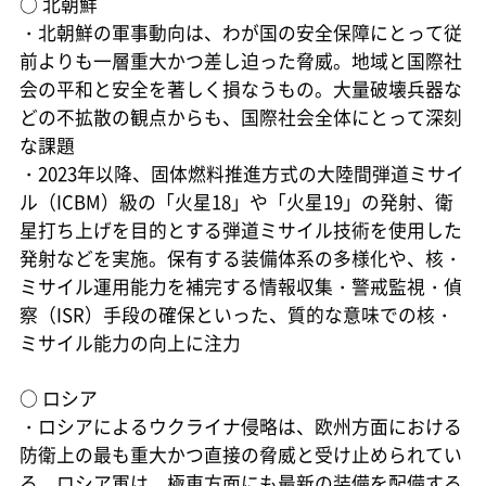
○
北朝鮮
・北朝鮮の軍事動向は、わが国の安全保障にとって従
前よりも一層重大かつ差し迫った脅威。地域と国際社
会の平和と安全を著しく損なうもの。大量破壊兵器な
どの不拡散の観点からも、国際社会全体にとって深刻
な課題
・2023年以降、固体燃料推進方式の大陸間弾道ミサイ
ル（ICBM）級の「火星18」や「火星19」の発射、衛
星打ち上げを目的とする弾道ミサイル技術を使用した
発射などを実施。保有する装備体系の多様化や、核・
ミサイル運用能力を補完する情報収集・警戒監視・偵
察（ISR）手段の確保といった、質的な意味での核・
ミサイル能力の向上に注力
○
ロシア
・ロシアによるウクライナ侵略は、欧州方面における
防衛上の最も重大かつ直接の脅威と受け止められてい
る。ロシア軍は、極東方面にも最新の装備を配備する